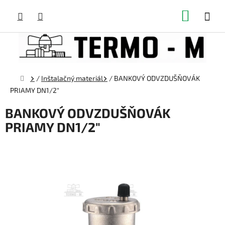
Prejsť
NÁKUP
na
obsah
KOŠÍK
Domov
/
Inštalačný materiál
/
BANKOVÝ ODVZDUŠŇOVÁK
PRIAMY DN1/2"
BANKOVÝ ODVZDUŠŇOVÁK
PRIAMY DN1/2"