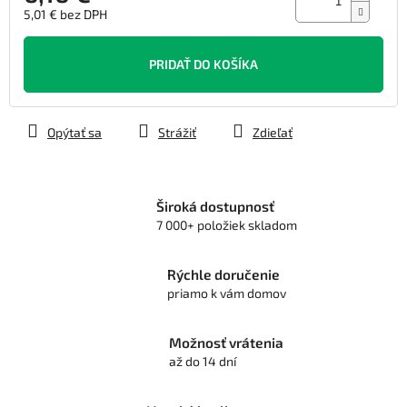
5,01 € bez DPH
Jednotková
cena:
PRIDAŤ DO KOŠÍKA
Opýtať sa
Strážiť
Zdieľať
Široká dostupnosť
7 000+ položiek skladom
Rýchle doručenie
priamo k vám domov
Možnosť vrátenia
až do 14 dní