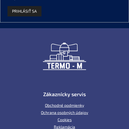
PRIHLÁSIŤ SA
Z
á
p
ä
t
i
e
Zákaznícky servis
Obchodné podmienky
Ochrana osobných údajov
Cookies
Reklamácia