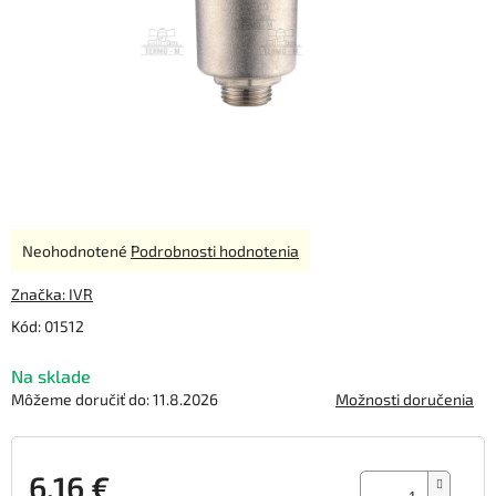
Priemerné
Neohodnotené
Podrobnosti hodnotenia
hodnotenie
produktu
Značka:
IVR
je
Kód:
01512
0,0
z
Na sklade
5
hviezdičiek.
Môžeme doručiť do:
11.8.2026
Možnosti doručenia
6,16 €