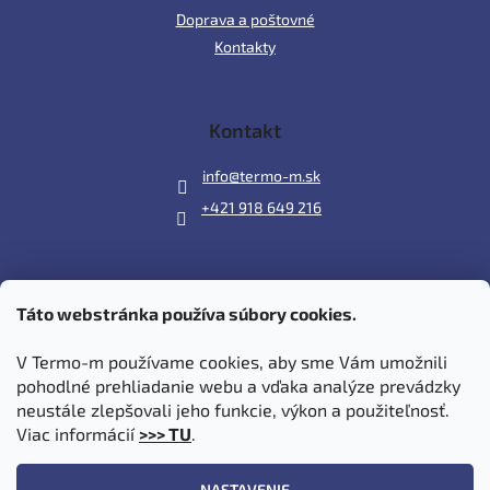
Doprava a poštovné
Kontakty
Kontakt
info
@
termo-m.sk
+421 918 649 216
Táto webstránka používa súbory cookies.
Prijímame online platby
V Termo-m používame cookies, aby sme Vám umožnili
pohodlné prehliadanie webu a vďaka analýze prevádzky
neustále zlepšovali jeho funkcie, výkon a použiteľnosť.
Viac informácií
>>> TU
.
Vytvoril Shoptet
|
Upravil Balkys
NASTAVENIE