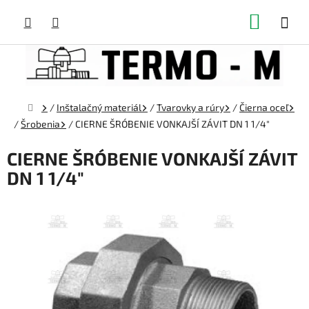
Prejsť
NÁKUP
na
obsah
KOŠÍK
Domov
/
Inštalačný materiál
/
Tvarovky a rúry
/
Čierna oceľ
/
Šrobenia
/
CIERNE ŠRÓBENIE VONKAJŠÍ ZÁVIT DN 1 1/4"
CIERNE ŠRÓBENIE VONKAJŠÍ ZÁVIT
DN 1 1/4"