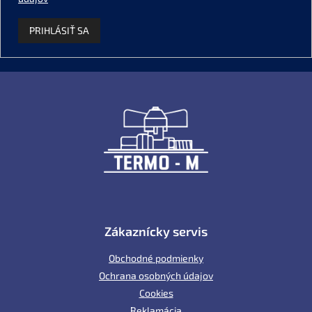
PRIHLÁSIŤ SA
Z
á
p
ä
t
i
e
Zákaznícky servis
Obchodné podmienky
Ochrana osobných údajov
Cookies
Reklamácia