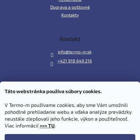
Doprava a poštovné
Kontakty
Kontakt
info
@
termo-m.sk
+421 918 649 216
Táto webstránka používa súbory cookies.
Prijímame online platby
V Termo-m používame cookies, aby sme Vám umožnili
pohodlné prehliadanie webu a vďaka analýze prevádzky
neustále zlepšovali jeho funkcie, výkon a použiteľnosť.
Viac informácií
>>> TU
.
Vytvoril Shoptet
|
Upravil Balkys