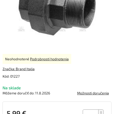
Priemerné
Neohodnotené
Podrobnosti hodnotenia
hodnotenie
produktu
Značka:
Brand Italia
je
Kód:
01227
0,0
z
Na sklade
5
hviezdičiek.
Môžeme doručiť do:
11.8.2026
Možnosti doručenia
5,99 €