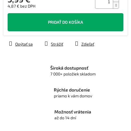
4,87 € bez DPH
Jednotková
cena:
PRIDAŤ DO KOŠÍKA
Opýtať sa
Strážiť
Zdieľať
Široká dostupnosť
7 000+ položiek skladom
Rýchle doručenie
priamo k vám domov
Možnosť vrátenia
až do 14 dní