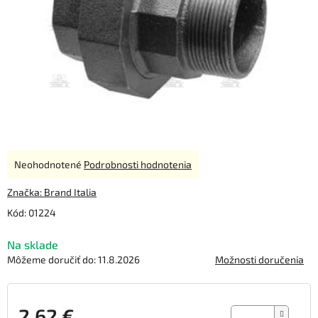
Priemerné
Neohodnotené
Podrobnosti hodnotenia
hodnotenie
produktu
Značka:
Brand Italia
je
Kód:
01224
0,0
z
Na sklade
5
hviezdičiek.
Môžeme doručiť do:
11.8.2026
Možnosti doručenia
2,62 €