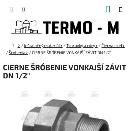
Prejsť
NÁKUP
na
obsah
KOŠÍK
Domov
/
Inštalačný materiál
/
Tvarovky a rúry
/
Čierna oceľ
/
Šrobenia
/
CIERNE ŠRÓBENIE VONKAJŠÍ ZÁVIT DN 1/2"
CIERNE ŠRÓBENIE VONKAJŠÍ ZÁVIT
DN 1/2"