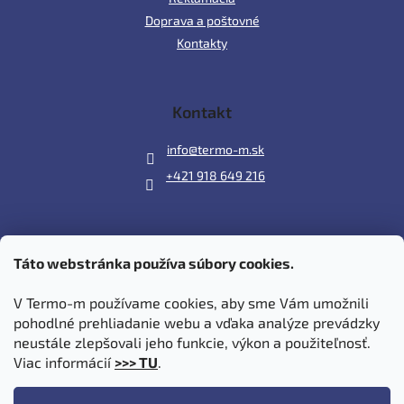
Doprava a poštovné
Kontakty
Kontakt
info
@
termo-m.sk
+421 918 649 216
Táto webstránka používa súbory cookies.
Prijímame online platby
V Termo-m používame cookies, aby sme Vám umožnili
pohodlné prehliadanie webu a vďaka analýze prevádzky
neustále zlepšovali jeho funkcie, výkon a použiteľnosť.
Viac informácií
>>> TU
.
Vytvoril Shoptet
|
Upravil Balkys