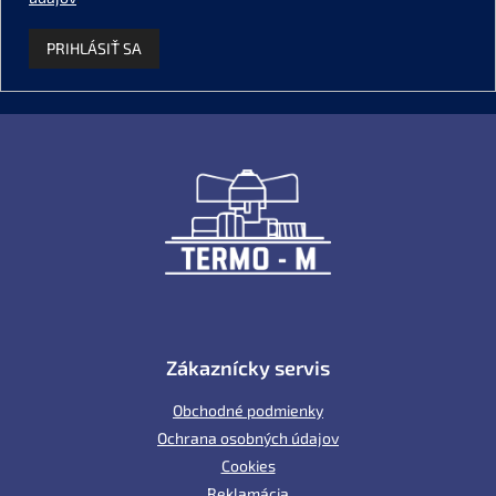
PRIHLÁSIŤ SA
Z
á
p
ä
t
i
e
Zákaznícky servis
Obchodné podmienky
Ochrana osobných údajov
Cookies
Reklamácia