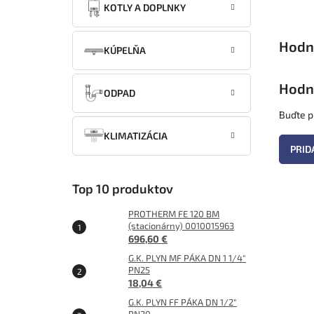
KOTLY A DOPLNKY
KÚPELŇA
Hodn
ODPAD
Buďte pr
KLIMATIZÁCIA
PRID
Top 10 produktov
PROTHERM FE 120 BM
(stacionárny) 0010015963
696,60 €
G.K. PLYN MF PÁKA DN 1 1/4"
PN25
18,04 €
G.K. PLYN FF PÁKA DN 1/2"