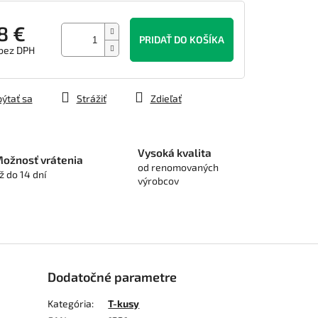
8 €
PRIDAŤ DO KOŠÍKA
 bez DPH
tková
ýtať sa
Strážiť
Zdieľať
Vysoká kvalita
ožnosť vrátenia
od renomovaných
ž do 14 dní
výrobcov
Dodatočné parametre
Kategória
:
T-kusy