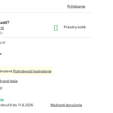
Prihlásenie
adiť?
NÁKUPNÝ
Prázdny košík
216
KOŠÍK
0)
3/4"
"
rné
dnotené
Podrobnosti hodnotenia
enie
tu
Brand Italia
31
de
čiek.
oručiť do:
11.8.2026
Možnosti doručenia