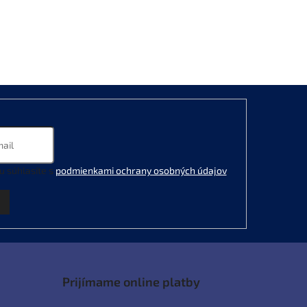
u súhlasíte s
podmienkami ochrany osobných údajov
.
Prijímame online platby