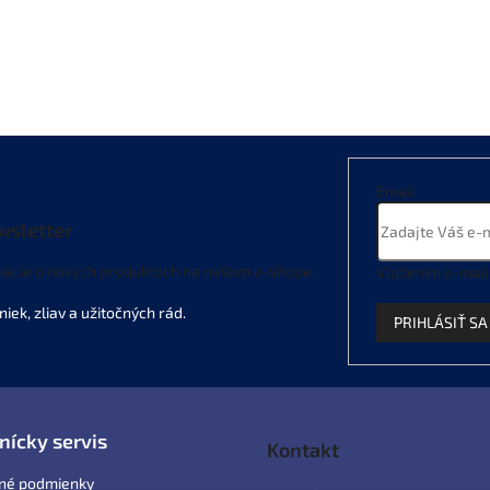
Email
wsletter
mácie o nových produktoch na našom e-shope.
Vložením e-mail
PRIHLÁSIŤ SA
nícky servis
Kontakt
né podmienky