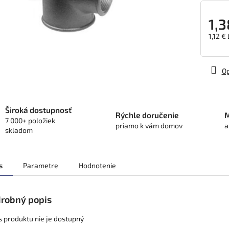
1,3
1,12 €
Jedno
cena:
Op
Široká dostupnosť
Rýchle doručenie
M
7 000+ položiek
priamo k vám domov
a
skladom
s
Parametre
Hodnotenie
robný popis
s produktu nie je dostupný