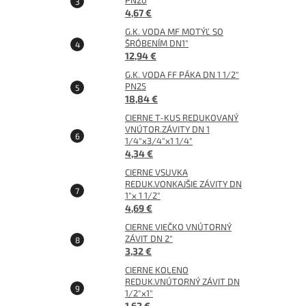
PN20
4,67 €
G.K. VODA MF MOTÝĽ SO
ŠRÓBENÍM DN1"
12,94 €
G.K. VODA FF PÁKA DN 1 1/2"
PN25
18,84 €
CIERNE T-KUS REDUKOVANÝ
VNÚTOR.ZÁVITY DN 1
1/4"x3/4"x1 1/4"
4,34 €
CIERNE VSUVKA
REDUK.VONKAJŠIE ZÁVITY DN
1"x 1 1/2"
4,69 €
CIERNE VIEČKO VNÚTORNÝ
ZÁVIT DN 2"
3,32 €
CIERNE KOLENO
REDUK.VNÚTORNÝ ZÁVIT DN
1/2"x1"
1,62 €