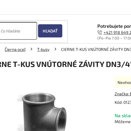
Potrebujete por
HĽADAŤ
+421 918 649 
(Po–Pia 7:00 – 17:0
Čierna oceľ
T-kusy
CIERNE T-KUS VNÚTORNÉ ZÁVITY DN
RNE T-KUS VNÚTORNÉ ZÁVITY DN3/4
Prieme
Neoho
hodnot
produk
Značka:
je
Kód:
012
0,0
z
Na skla
5
hviezdi
Môžeme d