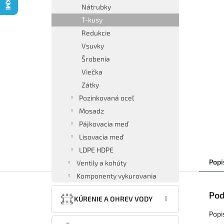
Nátrubky
T-kusy
Redukcie
Vsuvky
Šrobenia
Viečka
Zátky
Pozinkovaná oceľ
Mosadz
Pájkovacia meď
Lisovacia meď
LDPE HDPE
Popi
Ventily a kohúty
Komponenty vykurovania
Pod
KÚRENIE A OHREV VODY
Popi