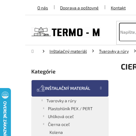
Prejsť
O nás
Doprava a poštovné
Kontakt
na
obsah
Domov
Inštalačný materiál
Tvarovky a rúry
B
CIE
o
Kategórie
Preskočiť
č
kategórie
n
ý
INŠTALAČNÝ MATERIÁL
p
a
Tvarovky a rúry
n
Plastohliník PEX / PERT
e
Uhlíková oceľ
l
Čierna oceľ
Kolena