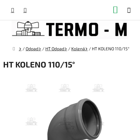
Prejsť
NÁKUP
na
obsah
KOŠÍK
Domov
/
Odpad
/
HT Odpad
/
Kolená
/
HT KOLENO 110/15°
HT KOLENO 110/15°