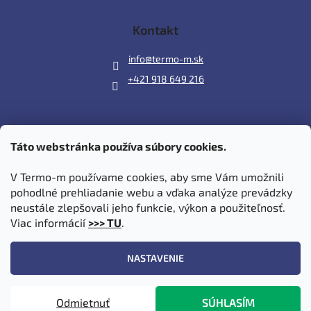
Kontakt
info
@
termo-m.sk
+421 918 649 216
Táto webstránka používa súbory cookies.
Prijímame online platby
V Termo-m používame cookies, aby sme Vám umožnili
pohodlné prehliadanie webu a vďaka analýze prevádzky
neustále zlepšovali jeho funkcie, výkon a použiteľnosť.
Viac informácií
>>> TU
.
Vytvoril Shoptet
|
Upravil Balkys
NASTAVENIE
Copyright 2026
Termo-m.sk
. Všetky práva vyhradené.
Upraviť
Odmietnuť
SÚHLASÍM
nastavenie cookies