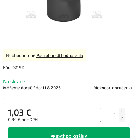
Priemerné
Neohodnotené
Podrobnosti hodnotenia
hodnotenie
produktu
Kód:
02192
je
0,0
Na sklade
z
Môžeme doručiť do:
11.8.2026
Možnosti doručenia
5
hviezdičiek.
1,03 €
0,84 € bez DPH
Jednotková
cena:
PRIDAŤ DO KOŠÍKA