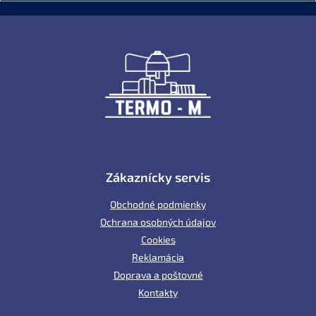
Z
á
p
ä
t
i
e
Zákaznícky servis
Obchodné podmienky
Ochrana osobných údajov
Cookies
Reklamácia
Doprava a poštovné
Kontakty