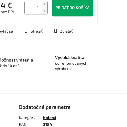
44 €
PRIDAŤ DO KOŠÍKA
 bez DPH
tková
ýtať sa
Strážiť
Zdieľať
Vysoká kvalita
ožnosť vrátenia
od renomovaných
ž do 14 dní
výrobcov
Dodatočné parametre
Kategória
:
Kolená
EAN
:
2184