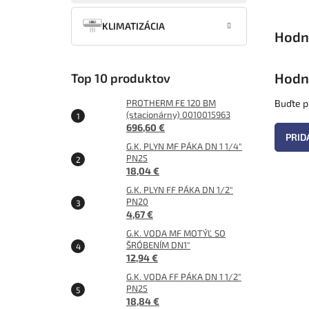
KLIMATIZÁCIA
Hodn
Top 10 produktov
PROTHERM FE 120 BM
Buďte pr
(stacionárny) 0010015963
696,60 €
PRID
G.K. PLYN MF PÁKA DN 1 1/4"
PN25
18,04 €
G.K. PLYN FF PÁKA DN 1/2"
PN20
4,67 €
G.K. VODA MF MOTÝĽ SO
ŠRÓBENÍM DN1"
12,94 €
G.K. VODA FF PÁKA DN 1 1/2"
PN25
18,84 €