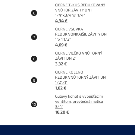
CIERNE T-KUS REDUKOVANÝ
VNÚTOR.ZÁVITY DN 1
1/4"x3/4"x1 1/4"
4,34 €
CIERNE VSUVKA
REDUK.VONKAJŠIE ZÁVITY DN
1"x 1 1/2"
4,69 €
CIERNE VIEČKO VNÚTORNÝ
ZÁVIT DN 2"
3,32 €
CIERNE KOLENO
REDUK.VNÚTORNÝ ZÁVIT DN
1/2"x1"
1,62 €
Guľový kohút s vypúšťacím
ventilom, prevlečná matica
3/4"
16,20 €