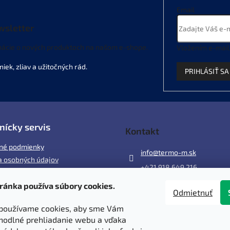
Email
wsletter
mácie o nových produktoch na našom e-shope.
Vložením e-mail
PRIHLÁSIŤ SA
nícky servis
Kontakt
né podmienky
info
@
termo-m.sk
 osobných údajov
+421 918 649 216
ránka používa súbory cookies.
ácia
Odmietnuť
 a poštovné
používame cookies, aby sme Vám
y
hodlné prehliadanie webu a vďaka