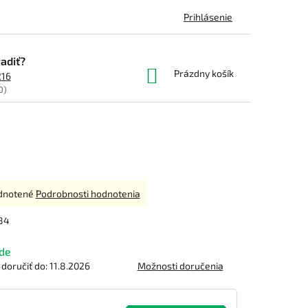
Prihlásenie
adiť?
NÁKUPNÝ
Prázdny košík
216
KOŠÍK
0)
rné
dnotené
Podrobnosti hodnotenia
enie
tu
84
de
oručiť do:
11.8.2026
Možnosti doručenia
čiek.