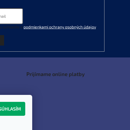
u súhlasíte s
podmienkami ochrany osobných údajov
.
Prijímame online platby
SÚHLASÍM