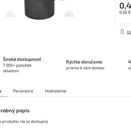
0,
0,36 €
Jedno
cena:
Op
Široká dostupnosť
Rýchle doručenie
M
7 000+ položiek
priamo k vám domov
a
skladom
s
Parametre
Hodnotenie
robný popis
s produktu nie je dostupný