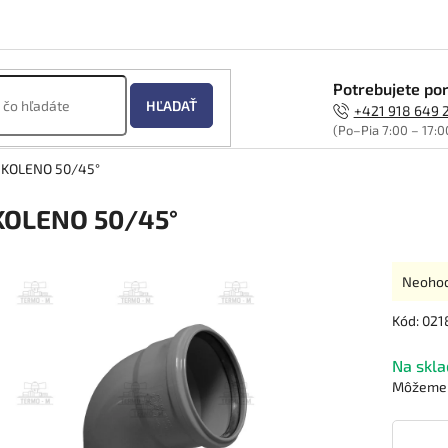
Potrebujete por
HĽADAŤ
+421 918 649 
(Po–Pia 7:00 – 17:0
 KOLENO 50/45°
KOLENO 50/45°
Prieme
Neoho
hodnot
produk
Kód:
021
je
0,0
Na skla
z
Môžeme d
5
hviezdi