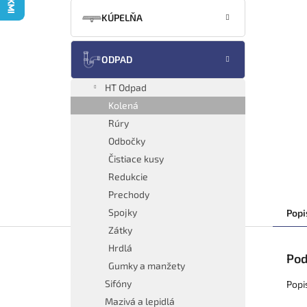
KÚPELŇA
ODPAD
HT Odpad
Kolená
Rúry
Odbočky
Čistiace kusy
Redukcie
Prechody
Spojky
Popi
Zátky
Hrdlá
Pod
Gumky a manžety
Sifóny
Popi
Mazivá a lepidlá