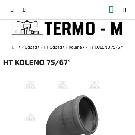
Prejsť
NÁKUP
na
obsah
KOŠÍK
Domov
/
Odpad
/
HT Odpad
/
Kolená
/
HT KOLENO 75/67°
HT KOLENO 75/67°