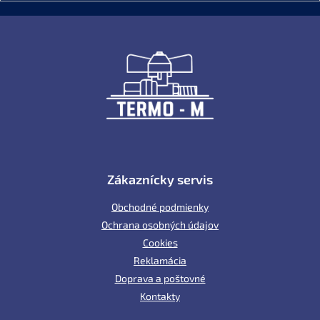
Z
á
p
ä
t
i
e
Zákaznícky servis
Obchodné podmienky
Ochrana osobných údajov
Cookies
Reklamácia
Doprava a poštovné
Kontakty