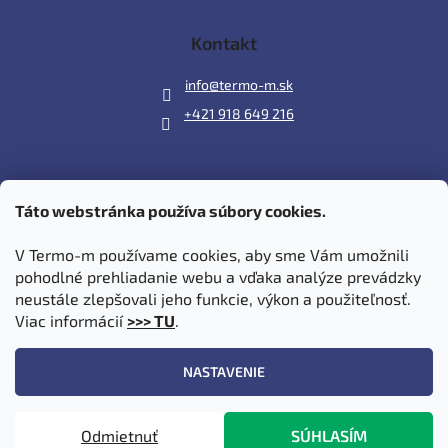
Kontakt
info
@
termo-m.sk
+421 918 649 216
Táto webstránka používa súbory cookies.
Prijímame online platby
V Termo-m používame cookies, aby sme Vám umožnili
pohodlné prehliadanie webu a vďaka analýze prevádzky
neustále zlepšovali jeho funkcie, výkon a použiteľnosť.
Viac informácií
>>> TU
.
Vytvoril Shoptet
|
Upravil Balkys
NASTAVENIE
Copyright 2026
Termo-m.sk
. Všetky práva vyhradené.
Upraviť
Odmietnuť
SÚHLASÍM
nastavenie cookies