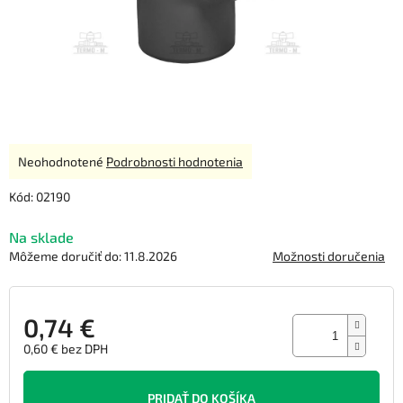
Priemerné
Neohodnotené
Podrobnosti hodnotenia
hodnotenie
produktu
Kód:
02190
je
0,0
Na sklade
z
Môžeme doručiť do:
11.8.2026
Možnosti doručenia
5
hviezdičiek.
0,74 €
0,60 € bez DPH
Jednotková
cena:
PRIDAŤ DO KOŠÍKA