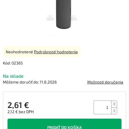
Priemerné
Neohodnotené
Podrobnosti hodnotenia
hodnotenie
produktu
Kód:
02365
je
0,0
Na sklade
z
Môžeme doručiť do:
11.8.2026
Možnosti doručenia
5
hviezdičiek.
2,61 €
2,12 € bez DPH
Jednotková
cena:
PRIDAŤ DO KOŠÍKA