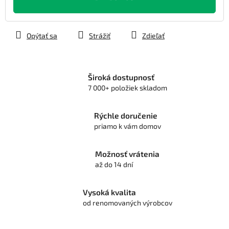
Opýtať sa
Strážiť
Zdieľať
Široká dostupnosť
7 000+ položiek skladom
Rýchle doručenie
priamo k vám domov
Možnosť vrátenia
až do 14 dní
Vysoká kvalita
od renomovaných výrobcov