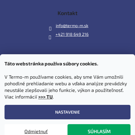
Kontakt
info
@
termo-m.sk
+421 918 649 216
Táto webstránka používa súbory cookies.
Prijímame online platby
V Termo-m používame cookies, aby sme Vám umožnili
pohodlné prehliadanie webu a vďaka analýze prevádzky
neustále zlepšovali jeho funkcie, výkon a použiteľnosť.
Viac informácií
>>> TU
.
Vytvoril Shoptet
|
Upravil Balkys
NASTAVENIE
Copyright 2026
Termo-m.sk
. Všetky práva vyhradené.
Upraviť
Odmietnuť
SÚHLASÍM
nastavenie cookies