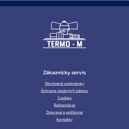
Z
á
p
ä
t
i
e
Zákaznícky servis
Obchodné podmienky
Ochrana osobných údajov
Cookies
Reklamácia
Doprava a poštovné
Kontakty