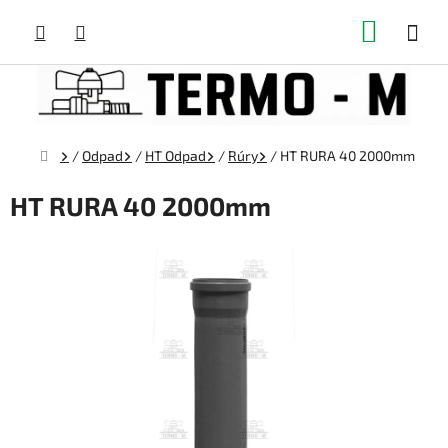
Prejsť
NÁKUP
na
obsah
KOŠÍK
Domov
/
Odpad
/
HT Odpad
/
Rúry
/
HT RURA 40 2000mm
HT RURA 40 2000mm