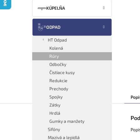
KÚPELŇA
ODPAD
HT Odpad
Kolená
Rúry
Odbočky
Čistiace kusy
Redukcie
Prechody
Spojky
Popi
Zátky
Hrdlá
Pod
Gumky a manžety
Sifóny
Popi
Mazivá a lepidlá