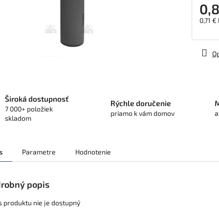
0,8
0,71 €
Jedno
cena:
Op
Široká dostupnosť
Rýchle doručenie
M
7 000+ položiek
priamo k vám domov
a
skladom
s
Parametre
Hodnotenie
robný popis
s produktu nie je dostupný