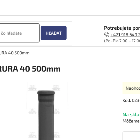
Potrebujete por
HĽADAŤ
+421 918 649 
(Po–Pia 7:00 – 17:0
URA 40 500mm
RURA 40 500mm
Prieme
Neoho
hodnot
produk
Kód:
023
je
0,0
Na skla
z
Môžeme d
5
hviezdi