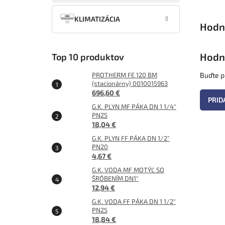
KLIMATIZÁCIA
Hodn
Top 10 produktov
PROTHERM FE 120 BM
Buďte pr
(stacionárny) 0010015963
696,60 €
PRID
G.K. PLYN MF PÁKA DN 1 1/4"
PN25
18,04 €
G.K. PLYN FF PÁKA DN 1/2"
PN20
4,67 €
G.K. VODA MF MOTÝĽ SO
ŠRÓBENÍM DN1"
12,94 €
G.K. VODA FF PÁKA DN 1 1/2"
PN25
18,84 €