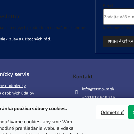
Email
wsletter
mácie o nových produktoch na našom e-shope.
Vložením e-mail
PRIHLÁSIŤ SA
nícky servis
Kontakt
né podmienky
info
@
termo-m.sk
 osobných údajov
+421 918 649 216
ránka používa súbory cookies.
ácia
Odmietnuť
 a poštovné
používame cookies, aby sme Vám
y
hodlné prehliadanie webu a vďaka