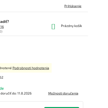
Prihlásenie
adiť?
NÁKUPNÝ
Prázdny košík
216
KOŠÍK
0)
rné
dnotené
Podrobnosti hodnotenia
enie
tu
62
de
oručiť do:
11.8.2026
Možnosti doručenia
čiek.