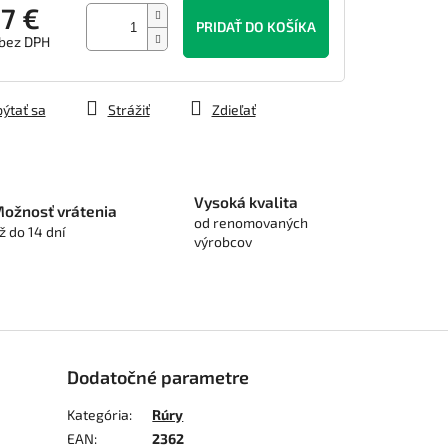
7 €
PRIDAŤ DO KOŠÍKA
 bez DPH
tková
ýtať sa
Strážiť
Zdieľať
Vysoká kvalita
ožnosť vrátenia
od renomovaných
ž do 14 dní
výrobcov
Dodatočné parametre
Kategória
:
Rúry
EAN
:
2362