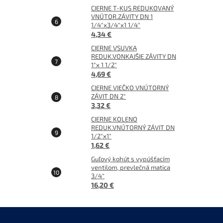
CIERNE T-KUS REDUKOVANÝ
VNÚTOR.ZÁVITY DN 1
1/4"x3/4"x1 1/4"
4,34 €
CIERNE VSUVKA
REDUK.VONKAJŠIE ZÁVITY DN
1"x 1 1/2"
4,69 €
CIERNE VIEČKO VNÚTORNÝ
ZÁVIT DN 2"
3,32 €
CIERNE KOLENO
REDUK.VNÚTORNÝ ZÁVIT DN
1/2"x1"
1,62 €
Guľový kohút s vypúšťacím
ventilom, prevlečná matica
3/4"
16,20 €