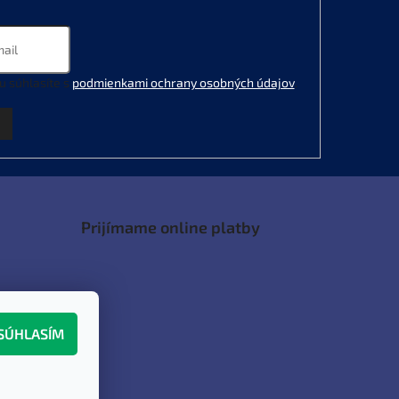
u súhlasíte s
podmienkami ochrany osobných údajov
.
Prijímame online platby
SÚHLASÍM