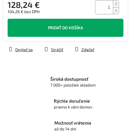
128,24 €
104,26 € bez DPH
Jednotková
cena:
PRIDAŤ DO KOŠÍKA
Opýtať sa
Strážiť
Zdieľať
Široká dostupnosť
7 000+ položiek skladom
Rýchle doručenie
priamo k vám domov
Možnosť vrátenia
až do 14 dní