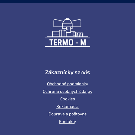
Z
á
p
ä
t
i
e
Zákaznícky servis
Obchodné podmienky
Ochrana osobných údajov
Cookies
Reklamácia
Doprava a poštovné
Kontakty