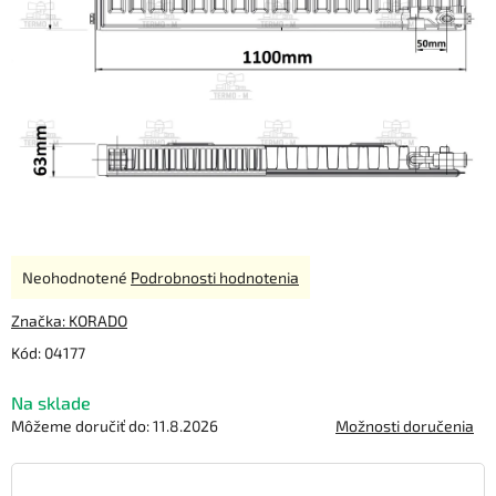
Priemerné
Neohodnotené
Podrobnosti hodnotenia
hodnotenie
produktu
Značka:
KORADO
je
Kód:
04177
0,0
z
Na sklade
5
hviezdičiek.
Môžeme doručiť do:
11.8.2026
Možnosti doručenia