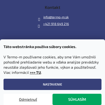
Kontakt
info
@
termo-m.sk
+421 918 649 216
Táto webstránka používa súbory cookies.
Prijímame online platby
V Termo-m používame cookies, aby sme Vám umožnili
pohodlné prehliadanie webu a vďaka analýze prevádzky
neustále zlepšovali jeho funkcie, výkon a použiteľnosť.
Viac informácií
>>> TU
.
Vytvoril Shoptet
|
Upravil Balkys
NASTAVENIE
Copyright 2026
Termo-m.sk
. Všetky práva vyhradené.
Upraviť
Odmietnuť
SÚHLASÍM
nastavenie cookies