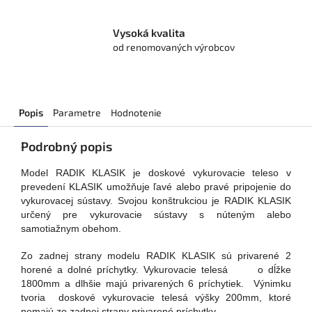
Vysoká kvalita
od renomovaných výrobcov
Popis
Parametre
Hodnotenie
Podrobný popis
Model RADIK KLASIK je doskové vykurovacie teleso v
prevedení KLASIK umožňuje ľavé alebo pravé pripojenie do
vykurovacej sústavy. Svojou konštrukciou je RADIK KLASIK
určený pre vykurovacie sústavy s núteným alebo
samotiažnym obehom.
Zo zadnej strany modelu RADIK KLASIK sú privarené 2
horené a dolné príchytky. Vykurovacie telesá o dĺžke
1800mm a dlhšie majú privarených 6 príchytiek. Výnimku
tvoria doskové vykurovacie telesá výšky 200mm, ktoré
nemajú zo zadnej strany privarené príchytky.