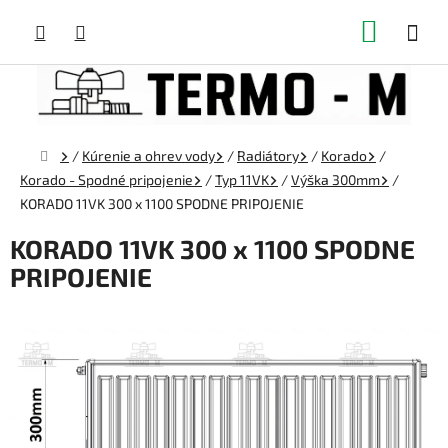
Prejsť
NÁKUP
na
obsah
KOŠÍK
Domov
/
Kúrenie a ohrev vody
/
Radiátory
/
Korado
/
Korado - Spodné pripojenie
/
Typ 11VK
/
Výška 300mm
/
KORADO 11VK 300 x 1100 SPODNE PRIPOJENIE
KORADO 11VK 300 x 1100 SPODNE
PRIPOJENIE