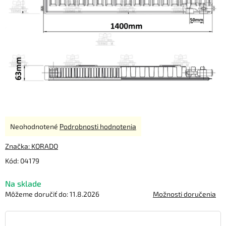
Priemerné
Neohodnotené
Podrobnosti hodnotenia
hodnotenie
produktu
Značka:
KORADO
je
Kód:
04179
0,0
z
Na sklade
5
hviezdičiek.
Môžeme doručiť do:
11.8.2026
Možnosti doručenia