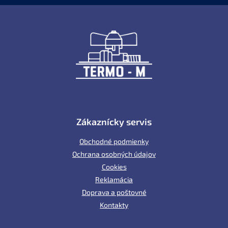
Z
á
p
ä
t
i
e
Zákaznícky servis
Obchodné podmienky
Ochrana osobných údajov
Cookies
Reklamácia
Doprava a poštovné
Kontakty