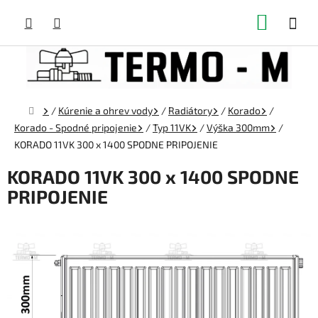
Prejsť
NÁKUP
na
obsah
KOŠÍK
Domov
/
Kúrenie a ohrev vody
/
Radiátory
/
Korado
/
Korado - Spodné pripojenie
/
Typ 11VK
/
Výška 300mm
/
KORADO 11VK 300 x 1400 SPODNE PRIPOJENIE
KORADO 11VK 300 x 1400 SPODNE
PRIPOJENIE