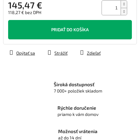
145,47 €
118,27 € bez DPH
Jednotková
cena:
PRIDAŤ DO KOŠÍKA
Opýtať sa
Strážiť
Zdieľať
Široká dostupnosť
7 000+ položiek skladom
Rýchle doručenie
priamo k vám domov
Možnosť vrátenia
až do 14 dní