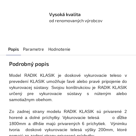
Vysoká kvalita
od renomovaných výrobcov
Popis
Parametre
Hodnotenie
Podrobný popis
Model RADIK KLASIK je doskové vykurovacie teleso v
prevedení KLASIK umožňuje ľavé alebo pravé pripojenie do
vykurovacej sústavy. Svojou konštrukciou je RADIK KLASIK
určený pre vykurovacie sústavy s núteným alebo
samotiažnym obehom.
Zo zadnej strany modelu RADIK KLASIK sú privarené 2
horené a dolné príchytky. Vykurovacie telesá o dĺžke
1800mm a dlhšie majú privarených 6 príchytiek. Výnimku
tvoria doskové vykurovacie telesá výšky 200mm, ktoré
nemajú zo zadnej strany privarené príchytky.