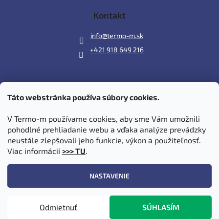
Kontakt
info
@
termo-m.sk
+421 918 649 216
Táto webstránka používa súbory cookies.
Prijímame online platby
V Termo-m používame cookies, aby sme Vám umožnili
pohodlné prehliadanie webu a vďaka analýze prevádzky
neustále zlepšovali jeho funkcie, výkon a použiteľnosť.
Viac informácií
>>> TU
.
Vytvoril Shoptet
|
Upravil Balkys
NASTAVENIE
Copyright 2026
Termo-m.sk
. Všetky práva vyhradené.
Upraviť
Odmietnuť
SÚHLASÍM
nastavenie cookies