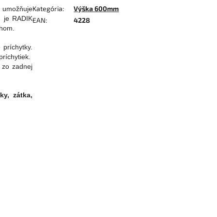
Kategória
:
Výška 600mm
K umožňuje
u je RADIK
EAN
:
4228
ehom.
príchytky.
ríchytiek.
 zo zadnej
y, zátka,