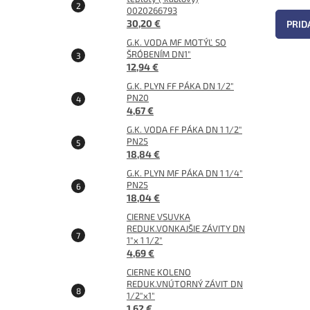
0020266793
30,20 €
PRID
G.K. VODA MF MOTÝĽ SO
ŠRÓBENÍM DN1"
12,94 €
G.K. PLYN FF PÁKA DN 1/2"
PN20
4,67 €
G.K. VODA FF PÁKA DN 1 1/2"
PN25
18,84 €
G.K. PLYN MF PÁKA DN 1 1/4"
PN25
18,04 €
CIERNE VSUVKA
REDUK.VONKAJŠIE ZÁVITY DN
1"x 1 1/2"
4,69 €
CIERNE KOLENO
REDUK.VNÚTORNÝ ZÁVIT DN
1/2"x1"
1,62 €