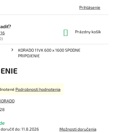
Prihlásenie
adiť?
NÁKUPNÝ
Prázdny košík
216
KOŠÍK
0)
KORADO 11VK 600 x 1600 SPODNE
PRIPOJENIE
JENIE
rné
dnotené
Podrobnosti hodnotenia
enie
tu
KORADO
28
de
čiek.
oručiť do:
11.8.2026
Možnosti doručenia