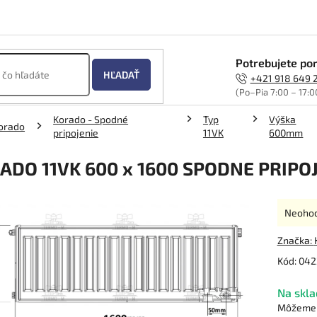
Potrebujete por
HĽADAŤ
+421 918 649 
(Po–Pia 7:00 – 17:0
Korado - Spodné
Typ
Výška
orado
pripojenie
11VK
600mm
ADO 11VK 600 x 1600 SPODNE PRIPO
Prieme
Neoho
hodnot
produk
Značka:
je
Kód:
042
0,0
z
Na skla
5
hviezdi
Môžeme d