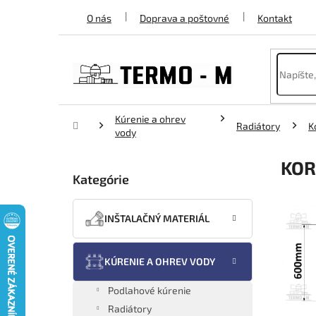
Prejsť
O nás
Doprava a poštovné
Kontakt
na
obsah
Kúrenie a ohrev
Domov
Radiátory
K
vody
B
KOR
o
Kategórie
Preskočiť
č
kategórie
n
ý
INŠTALAČNÝ MATERIÁL
p
a
n
KÚRENIE A OHREV VODY
e
l
Podlahové kúrenie
Radiátory