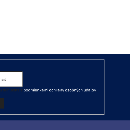
u súhlasíte s
podmienkami ochrany osobných údajov
.