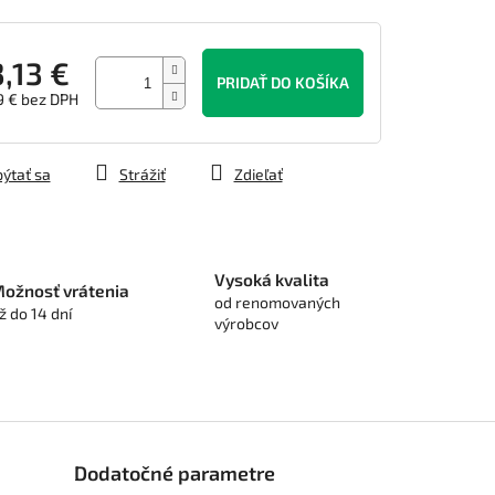
,13 €
PRIDAŤ DO KOŠÍKA
9 € bez DPH
tková
ýtať sa
Strážiť
Zdieľať
Vysoká kvalita
ožnosť vrátenia
od renomovaných
ž do 14 dní
výrobcov
Dodatočné parametre