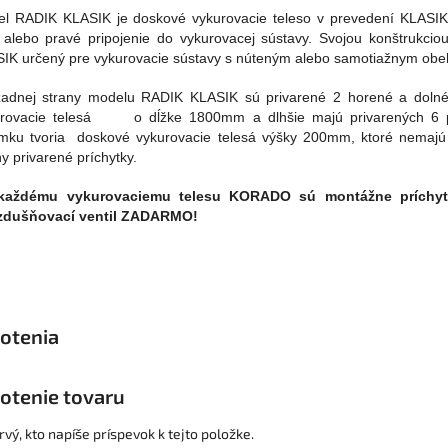
l RADIK KLASIK je doskové vykurovacie teleso v prevedení KLASI
 alebo pravé pripojenie do vykurovacej sústavy. Svojou konštrukcio
IK určený pre vykurovacie sústavy s núteným alebo samotiažnym ob
adnej strany modelu RADIK KLASIK sú privarené 2 horené a dolné 
rovacie telesá o dĺžke 1800mm a dlhšie majú privarených 6 p
mku tvoria doskové vykurovacie telesá výšky 200mm, ktoré nemajú
ny privarené príchytky.
každému vykurovaciemu telesu KORADO sú montážne príchytk
zdušňovací ventil ZADARMO!
otenie tovaru
vý, kto napíše príspevok k tejto položke.