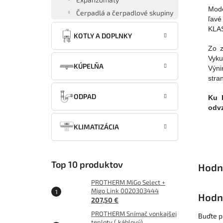
Mode
Čerpadlá a čerpadlové skupiny
ľavé
KLAS
KOTLY A DOPLNKY
Zo z
Vyku
KÚPELŇA
Výni
stra
ODPAD
Ku 
odv
KLIMATIZÁCIA
Top 10 produktov
PROTHERM MiGo Select +
Migo Link 0020303444
Hodn
207,50 €
PROTHERM Snímač vonkajšej
Buďte pr
teploty ( káblový)