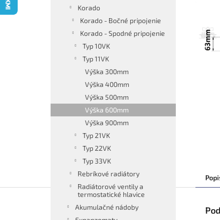
Korado
Korado - Bočné pripojenie
Korado - Spodné pripojenie
Typ 10VK
Typ 11VK
Výška 300mm
Výška 400mm
Výška 500mm
Výška 600mm
Výška 900mm
Typ 21VK
Typ 22VK
Typ 33VK
Rebríkové radiátory
Popi
Radiátorové ventily a
termostatické hlavice
Akumulačné nádoby
Pod
Expanzomaty