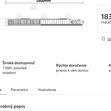
183
148,8
Jedno
cena:
Op
Široká dostupnosť
Rýchle doručenie
M
7 000+ položiek
priamo k vám domov
a
skladom
s
Parametre
Hodnotenie
robný popis