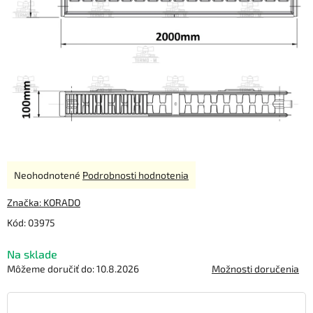
Priemerné
Neohodnotené
Podrobnosti hodnotenia
hodnotenie
produktu
Značka:
KORADO
je
Kód:
03975
0,0
z
Na sklade
5
hviezdičiek.
Môžeme doručiť do:
10.8.2026
Možnosti doručenia