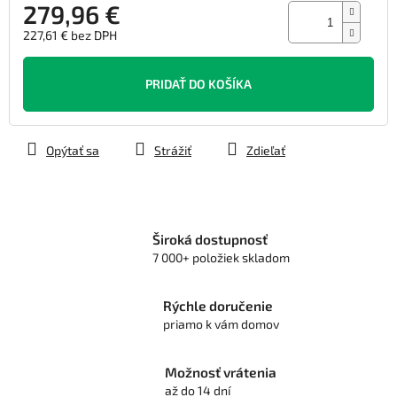
279,96 €
227,61 € bez DPH
Jednotková
cena:
PRIDAŤ DO KOŠÍKA
Opýtať sa
Strážiť
Zdieľať
Široká dostupnosť
7 000+ položiek skladom
Rýchle doručenie
priamo k vám domov
Možnosť vrátenia
až do 14 dní