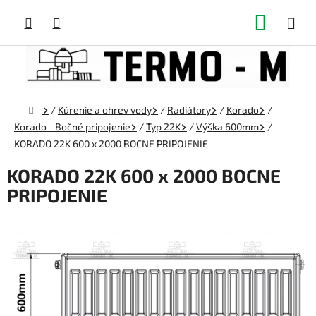
Prejsť
NÁKUP
na
obsah
KOŠÍK
Domov
/
Kúrenie a ohrev vody
/
Radiátory
/
Korado
/
Korado - Bočné pripojenie
/
Typ 22K
/
Výška 600mm
/
KORADO 22K 600 x 2000 BOCNE PRIPOJENIE
KORADO 22K 600 x 2000 BOCNE
PRIPOJENIE