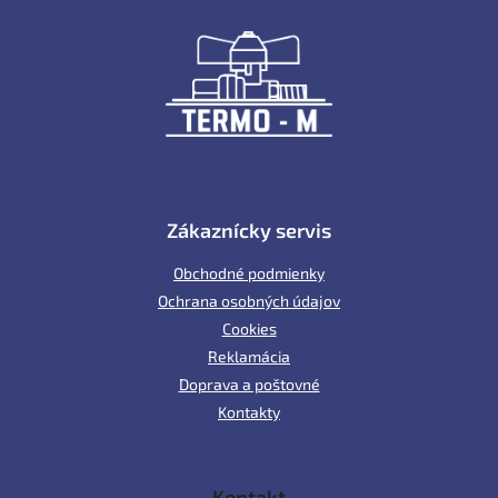
á
p
ä
t
i
e
Zákaznícky servis
Obchodné podmienky
Ochrana osobných údajov
Cookies
Reklamácia
Doprava a poštovné
Kontakty
Kontakt