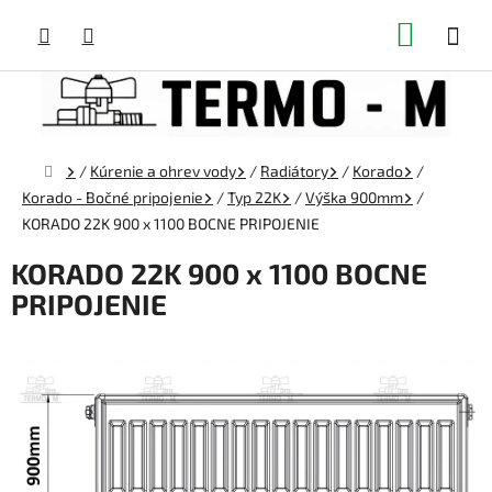
Prejsť
NÁKUP
na
obsah
KOŠÍK
Domov
/
Kúrenie a ohrev vody
/
Radiátory
/
Korado
/
Korado - Bočné pripojenie
/
Typ 22K
/
Výška 900mm
/
KORADO 22K 900 x 1100 BOCNE PRIPOJENIE
KORADO 22K 900 x 1100 BOCNE
PRIPOJENIE