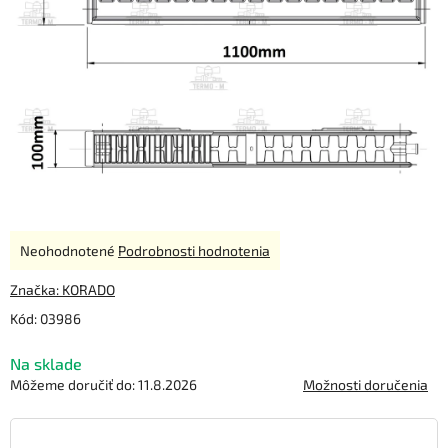
Priemerné
Neohodnotené
Podrobnosti hodnotenia
hodnotenie
produktu
Značka:
KORADO
je
Kód:
03986
0,0
z
Na sklade
5
hviezdičiek.
Môžeme doručiť do:
11.8.2026
Možnosti doručenia