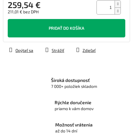
259,54 €
211,01 € bez DPH
Jednotková
cena:
PRIDAŤ DO KOŠÍKA
Opýtať sa
Strážiť
Zdieľať
Široká dostupnosť
7 000+ položiek skladom
Rýchle doručenie
priamo k vám domov
Možnosť vrátenia
až do 14 dní