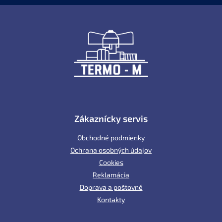
Z
á
p
ä
t
i
e
Zákaznícky servis
Obchodné podmienky
Ochrana osobných údajov
Cookies
Reklamácia
Doprava a poštovné
Kontakty