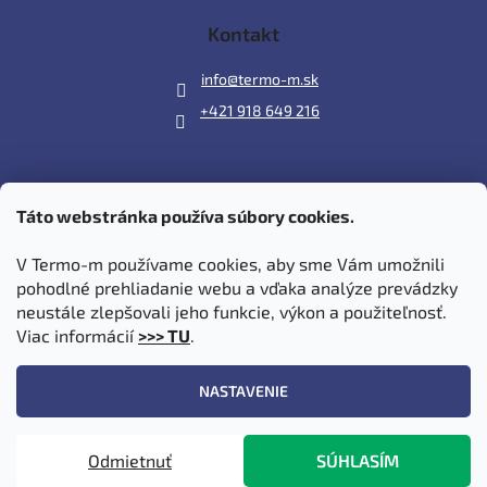
Kontakt
info
@
termo-m.sk
+421 918 649 216
Táto webstránka používa súbory cookies.
Prijímame online platby
V Termo-m používame cookies, aby sme Vám umožnili
pohodlné prehliadanie webu a vďaka analýze prevádzky
neustále zlepšovali jeho funkcie, výkon a použiteľnosť.
Viac informácií
>>> TU
.
Vytvoril Shoptet
|
Upravil Balkys
NASTAVENIE
Copyright 2026
Termo-m.sk
. Všetky práva vyhradené.
Upraviť
Odmietnuť
SÚHLASÍM
nastavenie cookies