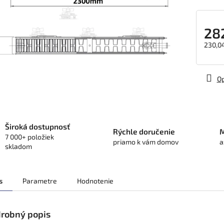
28
230,0
Jedno
cena:
Op
Široká dostupnosť
Rýchle doručenie
M
7 000+ položiek
priamo k vám domov
a
skladom
s
Parametre
Hodnotenie
robný popis