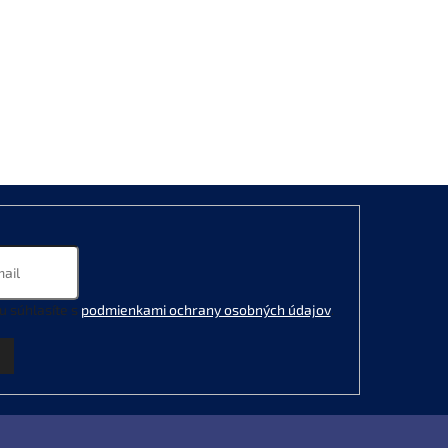
u súhlasíte s
podmienkami ochrany osobných údajov
.