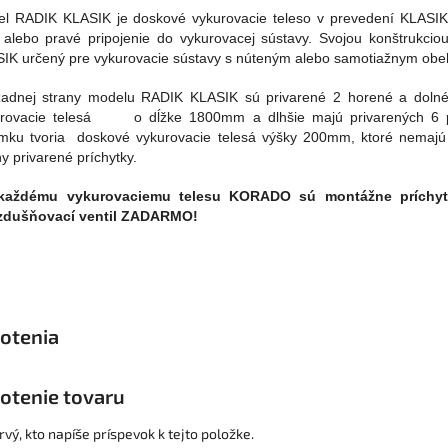
l RADIK KLASIK je doskové vykurovacie teleso v prevedení KLASI
 alebo pravé pripojenie do vykurovacej sústavy. Svojou konštrukcio
IK určený pre vykurovacie sústavy s núteným alebo samotiažnym ob
adnej strany modelu RADIK KLASIK sú privarené 2 horené a dolné 
rovacie telesá o dĺžke 1800mm a dlhšie majú privarených 6 p
mku tvoria doskové vykurovacie telesá výšky 200mm, ktoré nemajú
ny privarené príchytky.
každému vykurovaciemu telesu KORADO sú montážne príchytk
zdušňovací ventil ZADARMO!
otenie tovaru
vý, kto napíše príspevok k tejto položke.