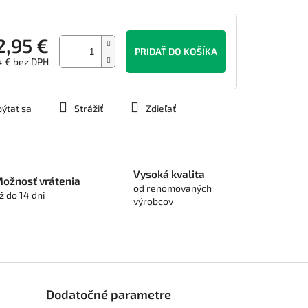
2,95 €
PRIDAŤ DO KOŠÍKA
4 € bez DPH
tková
ýtať sa
Strážiť
Zdieľať
Vysoká kvalita
ožnosť vrátenia
od renomovaných
ž do 14 dní
výrobcov
Dodatočné parametre