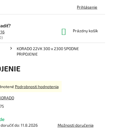
Prihlásenie
adiť?
NÁKUPNÝ
Prázdny košík
216
KOŠÍK
0)
KORADO 22VK 300 x 2300 SPODNE
PRIPOJENIE
JENIE
rné
dnotené
Podrobnosti hodnotenia
enie
tu
KORADO
75
de
čiek.
oručiť do:
11.8.2026
Možnosti doručenia