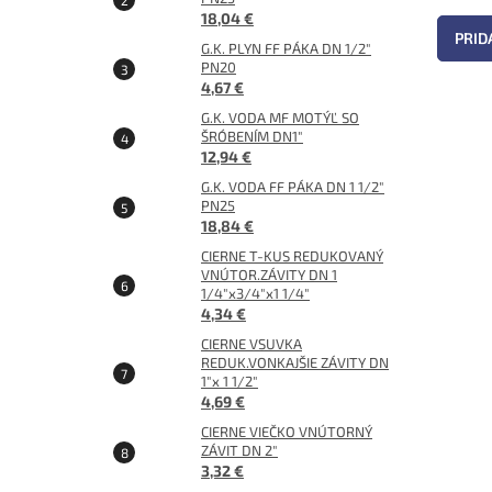
18,04 €
PRID
G.K. PLYN FF PÁKA DN 1/2"
PN20
4,67 €
G.K. VODA MF MOTÝĽ SO
ŠRÓBENÍM DN1"
12,94 €
G.K. VODA FF PÁKA DN 1 1/2"
PN25
18,84 €
CIERNE T-KUS REDUKOVANÝ
VNÚTOR.ZÁVITY DN 1
1/4"x3/4"x1 1/4"
4,34 €
CIERNE VSUVKA
REDUK.VONKAJŠIE ZÁVITY DN
1"x 1 1/2"
4,69 €
CIERNE VIEČKO VNÚTORNÝ
ZÁVIT DN 2"
3,32 €