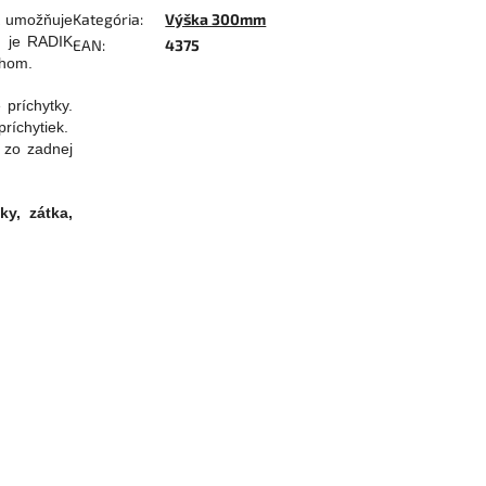
Kategória
:
Výška 300mm
K umožňuje
u je RADIK
EAN
:
4375
ehom.
príchytky.
ríchytiek.
 zo zadnej
y, zátka,