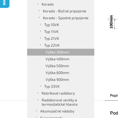
Korado
Korado - Bočné pripojenie
Korado - Spodné pripojenie
Typ 10VK
Typ 11VK
Typ 21VK
Typ 22VK
Výška 300mm
Výška 400mm
Výška 500mm
Výška 600mm
Výška 900mm
Typ 33VK
Rebríkové radiátory
Popi
Radiátorové ventily a
termostatické hlavice
Akumulačné nádoby
Pod
Expanzomaty