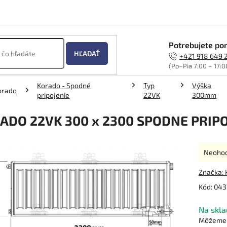
Potrebujete por
HĽADAŤ
+421 918 649 
(Po–Pia 7:00 – 17:0
Korado - Spodné
Typ
Výška
orado
pripojenie
22VK
300mm
ADO 22VK 300 x 2300 SPODNE PRIPO
Prieme
Neoho
hodnot
produk
Značka:
je
Kód:
043
0,0
z
Na skla
5
hviezdi
Môžeme d