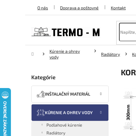
Prejsť
O nás
Doprava a poštovné
Kontakt
na
obsah
Kúrenie a ohrev
Domov
Radiátory
K
vody
B
KOR
o
Kategórie
Preskočiť
č
kategórie
n
ý
INŠTALAČNÝ MATERIÁL
p
a
n
KÚRENIE A OHREV VODY
e
l
Podlahové kúrenie
Radiátory