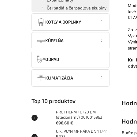
Mode
Čerpadlá a čerpadlové skupiny
ľavé
KLAS
KOTLY A DOPLNKY
Zo z
Vyku
KÚPELŇA
Výni
stra
ODPAD
Ku 
odv
KLIMATIZÁCIA
Top 10 produktov
PROTHERM FE 120 BM
(stacionárny) 0010015963
Hodn
696,60 €
G.K. PLYN MF PÁKA DN 1 1/4"
Buďte pr
PN25