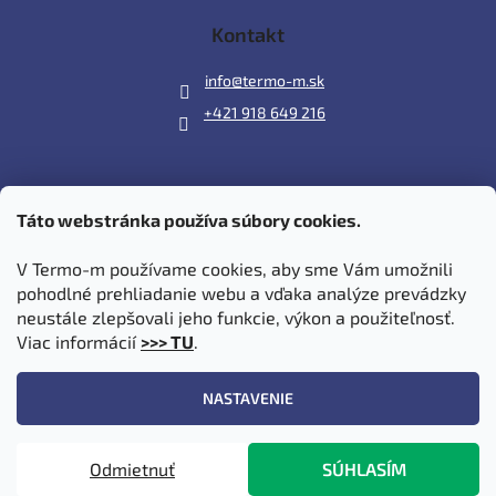
Kontakt
info
@
termo-m.sk
+421 918 649 216
Táto webstránka používa súbory cookies.
Prijímame online platby
V Termo-m používame cookies, aby sme Vám umožnili
pohodlné prehliadanie webu a vďaka analýze prevádzky
neustále zlepšovali jeho funkcie, výkon a použiteľnosť.
Viac informácií
>>> TU
.
Vytvoril Shoptet
|
Upravil Balkys
NASTAVENIE
Copyright 2026
Termo-m.sk
. Všetky práva vyhradené.
Upraviť
Odmietnuť
SÚHLASÍM
nastavenie cookies