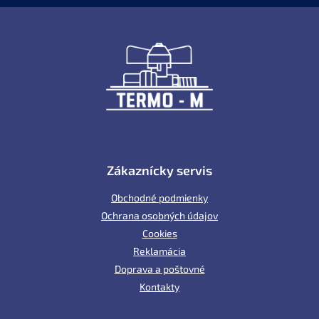
Z
á
p
ä
t
i
e
Zákaznícky servis
Obchodné podmienky
Ochrana osobných údajov
Cookies
Reklamácia
Doprava a poštovné
Kontakty