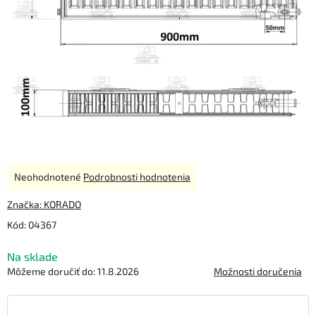
Priemerné
Neohodnotené
Podrobnosti hodnotenia
hodnotenie
produktu
Značka:
KORADO
je
Kód:
04367
0,0
z
Na sklade
5
hviezdičiek.
Môžeme doručiť do:
11.8.2026
Možnosti doručenia