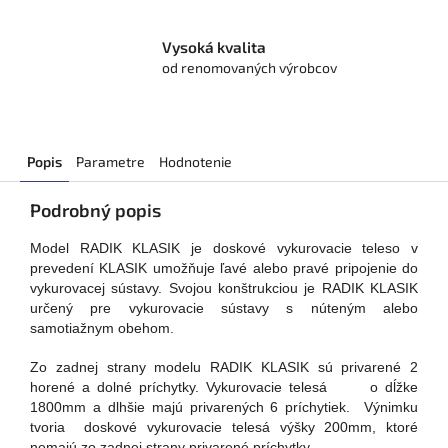
Vysoká kvalita
od renomovaných výrobcov
Popis
Parametre
Hodnotenie
Podrobný popis
Model RADIK KLASIK je doskové vykurovacie teleso v
prevedení KLASIK umožňuje ľavé alebo pravé pripojenie do
vykurovacej sústavy. Svojou konštrukciou je RADIK KLASIK
určený pre vykurovacie sústavy s núteným alebo
samotiažnym obehom.
Zo zadnej strany modelu RADIK KLASIK sú privarené 2
horené a dolné príchytky. Vykurovacie telesá o dĺžke
1800mm a dlhšie majú privarených 6 príchytiek. Výnimku
tvoria doskové vykurovacie telesá výšky 200mm, ktoré
nemajú zo zadnej strany privarené príchytky.