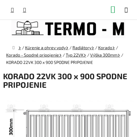
Prejsť
NÁKUP
na
obsah
KOŠÍK
Domov
/
Kúrenie a ohrev vody
/
Radiátory
/
Korado
/
Korado - Spodné pripojenie
/
Typ 22VK
/
Výška 300mm
/
KORADO 22VK 300 x 900 SPODNE PRIPOJENIE
KORADO 22VK 300 x 900 SPODNE
PRIPOJENIE