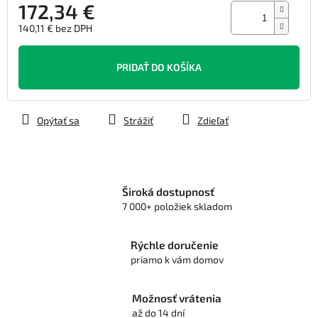
172,34 €
140,11 € bez DPH
Jednotková
cena:
PRIDAŤ DO KOŠÍKA
Opýtať sa
Strážiť
Zdieľať
Široká dostupnosť
7 000+ položiek skladom
Rýchle doručenie
priamo k vám domov
Možnosť vrátenia
až do 14 dní