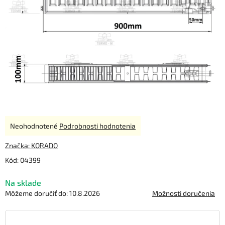
Priemerné
Neohodnotené
Podrobnosti hodnotenia
hodnotenie
produktu
Značka:
KORADO
je
Kód:
04399
0,0
z
Na sklade
5
hviezdičiek.
Môžeme doručiť do:
10.8.2026
Možnosti doručenia