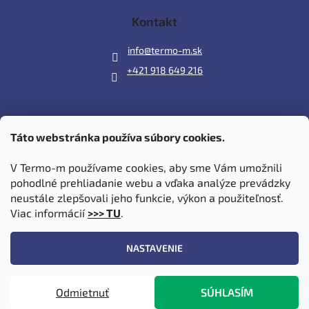
Kontakt
info
@
termo-m.sk
+421 918 649 216
Táto webstránka používa súbory cookies.
Prijímame online platby
V Termo-m používame cookies, aby sme Vám umožnili
pohodlné prehliadanie webu a vďaka analýze prevádzky
neustále zlepšovali jeho funkcie, výkon a použiteľnosť.
Viac informácií
>>> TU
.
Vytvoril Shoptet
|
Upravil Balkys
NASTAVENIE
Copyright 2026
Termo-m.sk
. Všetky práva vyhradené.
Upraviť
Odmietnuť
SÚHLASÍM
nastavenie cookies