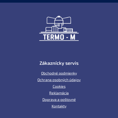
Z
á
p
ä
t
i
e
Zákaznícky servis
Obchodné podmienky
Ochrana osobných údajov
Cookies
Reklamácia
Doprava a poštovné
Kontakty