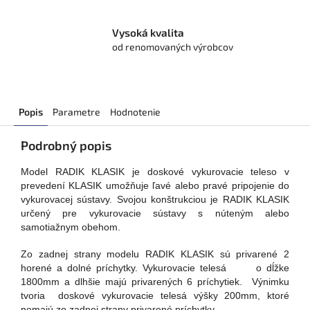
Vysoká kvalita
od renomovaných výrobcov
Popis
Parametre
Hodnotenie
Podrobný popis
Model RADIK KLASIK je doskové vykurovacie teleso v
prevedení KLASIK umožňuje ľavé alebo pravé pripojenie do
vykurovacej sústavy. Svojou konštrukciou je RADIK KLASIK
určený pre vykurovacie sústavy s núteným alebo
samotiažnym obehom.
Zo zadnej strany modelu RADIK KLASIK sú privarené 2
horené a dolné príchytky. Vykurovacie telesá o dĺžke
1800mm a dlhšie majú privarených 6 príchytiek. Výnimku
tvoria doskové vykurovacie telesá výšky 200mm, ktoré
nemajú zo zadnej strany privarené príchytky.