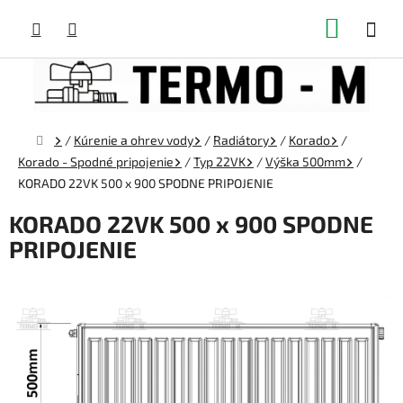
Prejsť
NÁKUP
na
obsah
KOŠÍK
Domov
/
Kúrenie a ohrev vody
/
Radiátory
/
Korado
/
Korado - Spodné pripojenie
/
Typ 22VK
/
Výška 500mm
/
KORADO 22VK 500 x 900 SPODNE PRIPOJENIE
KORADO 22VK 500 x 900 SPODNE
PRIPOJENIE