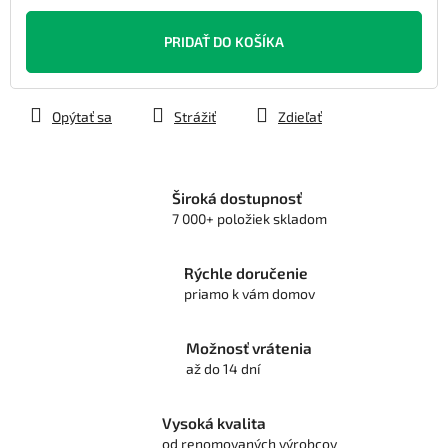
Jednotková
cena:
PRIDAŤ DO KOŠÍKA
Opýtať sa
Strážiť
Zdieľať
Široká dostupnosť
7 000+ položiek skladom
Rýchle doručenie
priamo k vám domov
Možnosť vrátenia
až do 14 dní
Vysoká kvalita
od renomovaných výrobcov