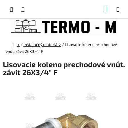
Prejsť
NÁKUP
na
obsah
KOŠÍK
Domov
/
Inštalačný materiál
/
Lisovacie koleno prechodové
vnút. závit 26X3/4" F
Lisovacie koleno prechodové vnút.
závit 26X3/4" F