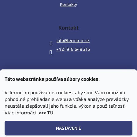
Kontakty
Kontakt
info
@
termo-m.sk
+421 918 649 216
Táto webstránka používa súbory cookies.
Prijímame online platby
V Termo-m používame cookies, aby sme Vám umožnili
pohodlné prehliadanie webu a vďaka analýze prevádzky
neustále zlepšovali jeho funkcie, výkon a použiteľnosť.
Viac informácií
>>> TU
.
Vytvoril Shoptet
|
Upravil Balkys
NASTAVENIE