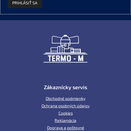
PRIHLÁSIŤ SA
Z
á
p
ä
t
i
e
Zákaznícky servis
Obchodné podmienky
Ochrana osobných údajov
Cookies
Reklamácia
Doprava a poštovné