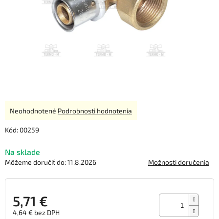
Priemerné
Neohodnotené
Podrobnosti hodnotenia
hodnotenie
produktu
Kód:
00259
je
0,0
Na sklade
z
Môžeme doručiť do:
11.8.2026
Možnosti doručenia
5
hviezdičiek.
5,71 €
4,64 € bez DPH