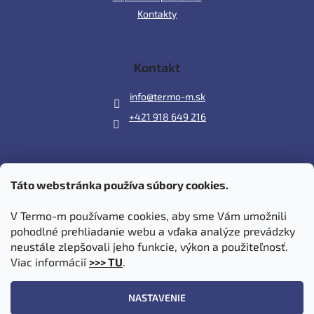
Kontakty
Kontakt
info
@
termo-m.sk
+421 918 649 216
Táto webstránka používa súbory cookies.
Prijímame online platby
V Termo-m používame cookies, aby sme Vám umožnili
pohodlné prehliadanie webu a vďaka analýze prevádzky
neustále zlepšovali jeho funkcie, výkon a použiteľnosť.
Viac informácií
>>> TU
.
Vytvoril Shoptet
|
Upravil Balkys
NASTAVENIE