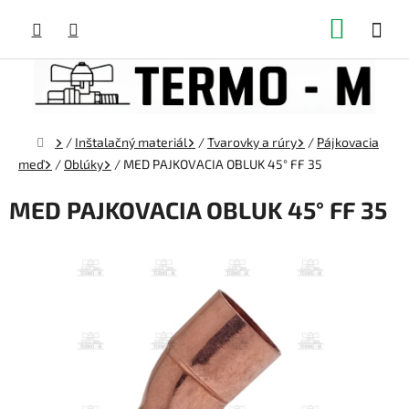
Prejsť
NÁKUP
na
obsah
KOŠÍK
Domov
/
Inštalačný materiál
/
Tvarovky a rúry
/
Pájkovacia
meď
/
Oblúky
/
MED PAJKOVACIA OBLUK 45° FF 35
MED PAJKOVACIA OBLUK 45° FF 35