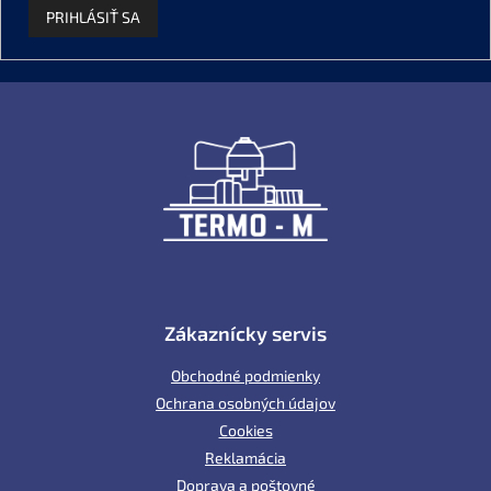
PRIHLÁSIŤ SA
Z
á
p
ä
t
i
e
Zákaznícky servis
Obchodné podmienky
Ochrana osobných údajov
Cookies
Reklamácia
Doprava a poštovné