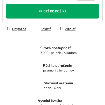
Jednotková
cena:
PRIDAŤ DO KOŠÍKA
Opýtať sa
Strážiť
Zdieľať
Široká dostupnosť
7 000+ položiek skladom
Rýchle doručenie
priamo k vám domov
Možnosť vrátenia
až do 14 dní
Vysoká kvalita