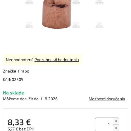
Priemerné
Neohodnotené
Podrobnosti hodnotenia
hodnotenie
produktu
Značka:
Frabo
je
Kód:
02505
0,0
z
Na sklade
5
hviezdičiek.
Môžeme doručiť do:
11.8.2026
Možnosti doručenia
8,33 €
6,77 € bez DPH