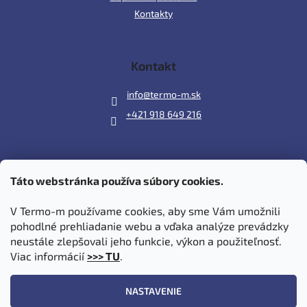
Kontakty
Kontakt
info
@
termo-m.sk
+421 918 649 216
Táto webstránka používa súbory cookies.
Prijímame online platby
V Termo-m používame cookies, aby sme Vám umožnili
pohodlné prehliadanie webu a vďaka analýze prevádzky
neustále zlepšovali jeho funkcie, výkon a použiteľnosť.
Viac informácií
>>> TU
.
Vytvoril Shoptet
|
Upravil Balkys
NASTAVENIE