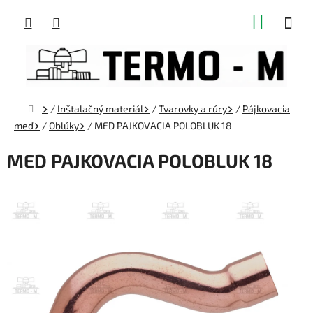
Prejsť
NÁKUP
na
obsah
KOŠÍK
Domov
/
Inštalačný materiál
/
Tvarovky a rúry
/
Pájkovacia
meď
/
Oblúky
/
MED PAJKOVACIA POLOBLUK 18
MED PAJKOVACIA POLOBLUK 18