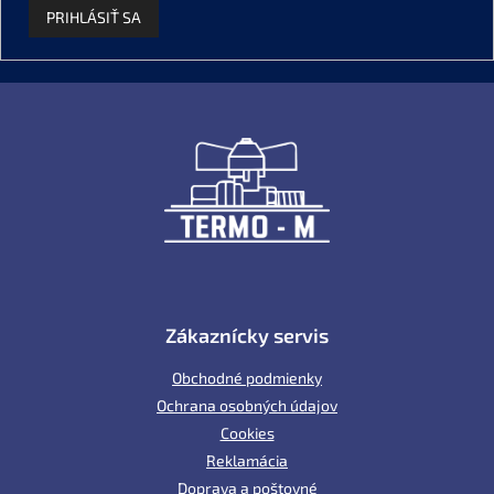
PRIHLÁSIŤ SA
Z
á
p
ä
t
i
e
Zákaznícky servis
Obchodné podmienky
Ochrana osobných údajov
Cookies
Reklamácia
Doprava a poštovné