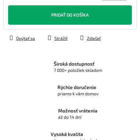
Jednotková
cena:
PRIDAŤ DO KOŠÍKA
Opýtať sa
Strážiť
Zdieľať
Široká dostupnosť
7 000+ položiek skladom
Rýchle doručenie
priamo k vám domov
Možnosť vrátenia
až do 14 dní
Vysoká kvalita