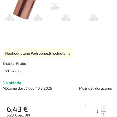
Priemerné
Neohodnotené
Podrobnosti hodnotenia
hodnotenie
produktu
Značka:
Frabo
je
Kód:
02706
0,0
z
Na sklade
5
hviezdičiek.
Môžeme doručiť do:
10.8.2026
Možnosti doručenia
6,43 €
5,23 € bez DPH