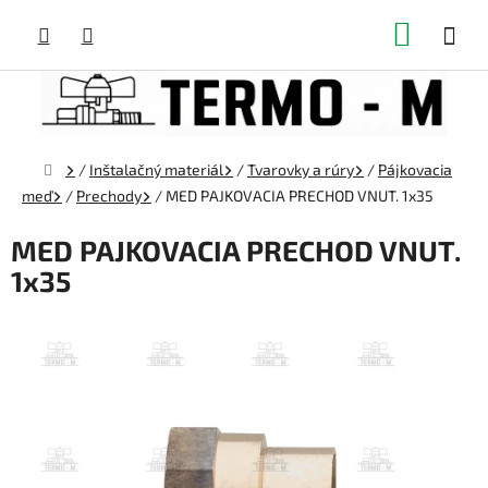
Prejsť
NÁKUP
na
obsah
KOŠÍK
Domov
/
Inštalačný materiál
/
Tvarovky a rúry
/
Pájkovacia
meď
/
Prechody
/
MED PAJKOVACIA PRECHOD VNUT. 1x35
MED PAJKOVACIA PRECHOD VNUT.
1x35