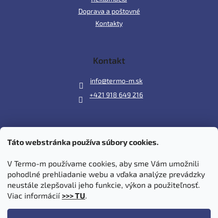
Doprava a poštovné
Kontakty
Kontakt
info
@
termo-m.sk
+421 918 649 216
Táto webstránka používa súbory cookies.
Prijímame online platby
V Termo-m používame cookies, aby sme Vám umožnili
pohodlné prehliadanie webu a vďaka analýze prevádzky
neustále zlepšovali jeho funkcie, výkon a použiteľnosť.
Viac informácií
>>> TU
.
Vytvoril Shoptet
|
Upravil Balkys