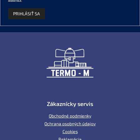
PRIHLÁSIŤ SA
Z
á
p
ä
t
i
e
Zákaznícky servis
Obchodné podmienky
Ochrana osobných údajov
Cookies
Reklamácia