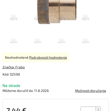
Priemerné
Neohodnotené
Podrobnosti hodnotenia
hodnotenie
produktu
Značka:
Frabo
je
Kód:
02598
0,0
z
Na sklade
5
hviezdičiek.
Môžeme doručiť do:
11.8.2026
Možnosti doručenia
7,44 €