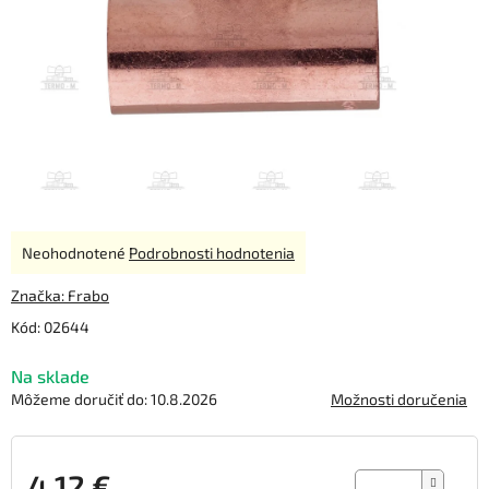
Priemerné
Neohodnotené
Podrobnosti hodnotenia
hodnotenie
produktu
Značka:
Frabo
je
Kód:
02644
0,0
z
Na sklade
5
hviezdičiek.
Môžeme doručiť do:
10.8.2026
Možnosti doručenia
4,12 €