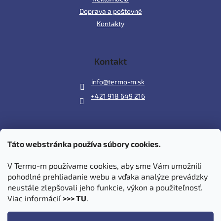
Doprava a poštovné
Kontakty
Kontakt
info
@
termo-m.sk
+421 918 649 216
Táto webstránka používa súbory cookies.
Prijímame online platby
V Termo-m používame cookies, aby sme Vám umožnili
pohodlné prehliadanie webu a vďaka analýze prevádzky
neustále zlepšovali jeho funkcie, výkon a použiteľnosť.
Viac informácií
>>> TU
.
Vytvoril Shoptet
|
Upravil Balkys