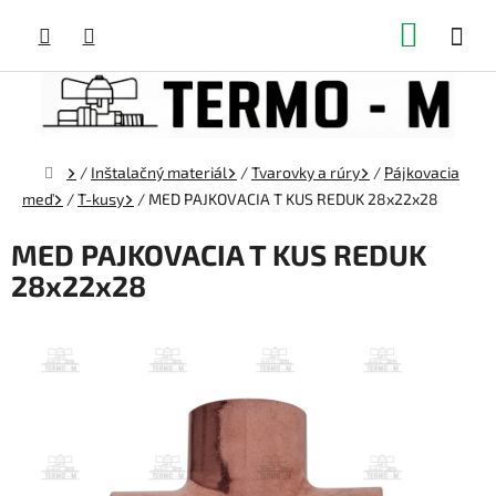
Prejsť
NÁKUP
na
obsah
KOŠÍK
Domov
/
Inštalačný materiál
/
Tvarovky a rúry
/
Pájkovacia
meď
/
T-kusy
/
MED PAJKOVACIA T KUS REDUK 28x22x28
MED PAJKOVACIA T KUS REDUK
28x22x28