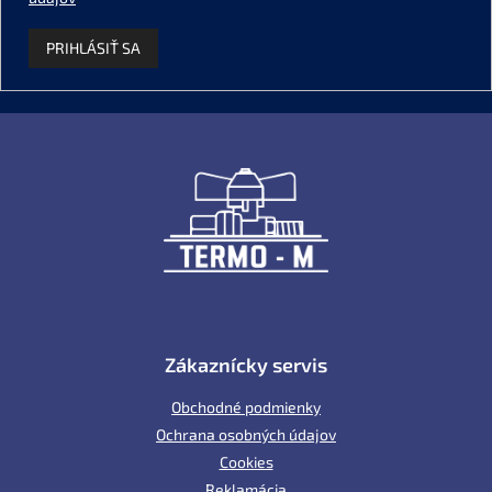
PRIHLÁSIŤ SA
Z
á
p
ä
t
i
e
Zákaznícky servis
Obchodné podmienky
Ochrana osobných údajov
Cookies
Reklamácia