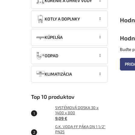
KÚRENIE A OHREV VODY
KOTLY A DOPLNKY
Hodn
KÚPELŇA
Buďte pr
ODPAD
PRID
KLIMATIZÁCIA
Top 10 produktov
SYSTÉMOVÁ DOSKA 30 x
1400 x 800
9,09 €
G.K. VODA FF PÁKA DN 1 1/2"
PN25