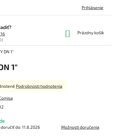
Prihlásenie
adiť?
NÁKUPNÝ
Prázdny košík
216
KOŠÍK
0)
 DN 1"
N 1"
rné
dnotené
Podrobnosti hodnotenia
enie
tu
Comisa
12
de
čiek.
oručiť do:
11.8.2026
Možnosti doručenia