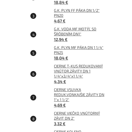
18,84 €
G.K. PLYN FF PÁKA DN 1/2"
PN20
4,67 €
G.K. VODA MF MOTÝĽ SO
ŠRÓBENÍM DN1"
12,94 €
G.K. PLYN MF PÁKA DN 1 1/4"
PN25
18,04 €
CIERNE T-KUS REDUKOVANÝ
VNÚTOR.ZÁVITY DN 1
1/4"x3/4"x1 1/4"
4,34 €
CIERNE VSUVKA
REDUK.VONKAJŠIE ZÁVITY DN
1"x 1 1/2"
4,69 €
CIERNE VIEČKO VNÚTORNÝ
ZÁVIT DN 2"
3,32 €
CIERNE KOLENO