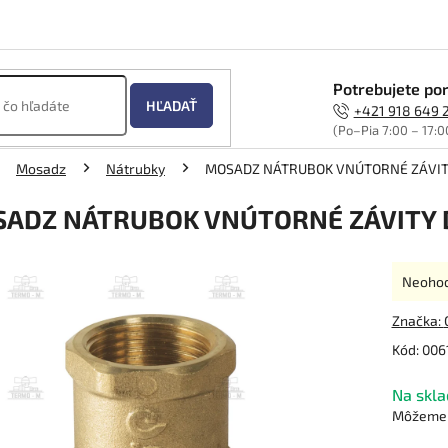
Potrebujete por
HĽADAŤ
+421 918 649 
(Po–Pia 7:00 – 17:0
Mosadz
Nátrubky
MOSADZ NÁTRUBOK VNÚTORNÉ ZÁVITY
ADZ NÁTRUBOK VNÚTORNÉ ZÁVITY D
Prieme
Neoho
hodnot
produk
Značka:
je
Kód:
006
0,0
z
Na skla
5
hviezdi
Môžeme d