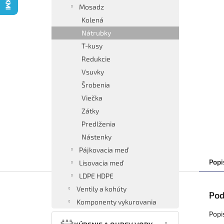
Mosadz
Kolená
Nátrubky
T-kusy
Redukcie
Vsuvky
Šrobenia
Viečka
Zátky
Predlženia
Nástenky
Pájkovacia meď
Popi
Lisovacia meď
LDPE HDPE
Ventily a kohúty
Pod
Komponenty vykurovania
Popi