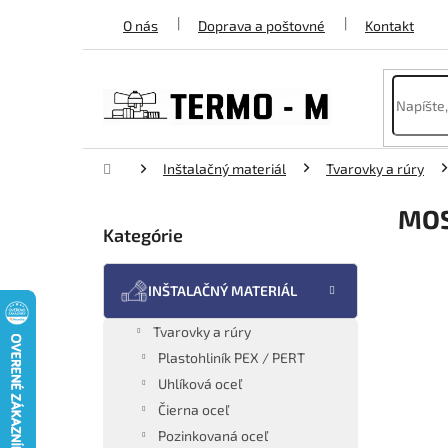
Prejsť
O nás
Doprava a poštovné
Kontakt
na
obsah
Domov
Inštalačný materiál
Tvarovky a rúry
B
MOS
o
Kategórie
Preskočiť
č
kategórie
n
ý
INŠTALAČNÝ MATERIÁL
p
a
Tvarovky a rúry
n
Plastohliník PEX / PERT
e
Uhlíková oceľ
l
Čierna oceľ
Pozinkovaná oceľ