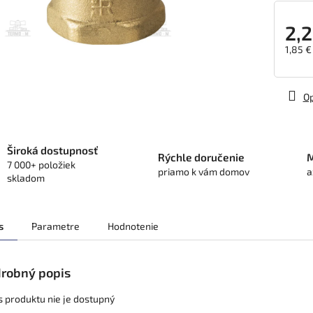
2,2
1,85 €
Jedno
cena:
Op
Široká dostupnosť
Rýchle doručenie
M
7 000+ položiek
priamo k vám domov
a
skladom
s
Parametre
Hodnotenie
robný popis
s produktu nie je dostupný