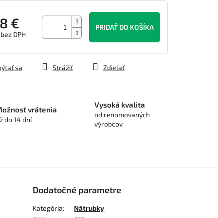
8 €
PRIDAŤ DO KOŠÍKA
 bez DPH
tková
ýtať sa
Strážiť
Zdieľať
Vysoká kvalita
ožnosť vrátenia
od renomovaných
ž do 14 dní
výrobcov
Dodatočné parametre
Kategória
:
Nátrubky