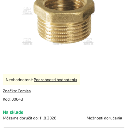
Priemerné
Neohodnotené
Podrobnosti hodnotenia
hodnotenie
produktu
Značka:
Comisa
je
Kód:
00643
0,0
z
Na sklade
5
hviezdičiek.
Môžeme doručiť do:
11.8.2026
Možnosti doručenia