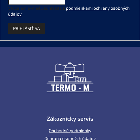
Vložením e-mailu súhlasíte s
podmienkami ochrany osobných
údajov
.
PRIHLÁSIŤ SA
Z
á
p
ä
t
i
e
Zákaznícky servis
Obchodné podmienky
Ochrana osobných údajov