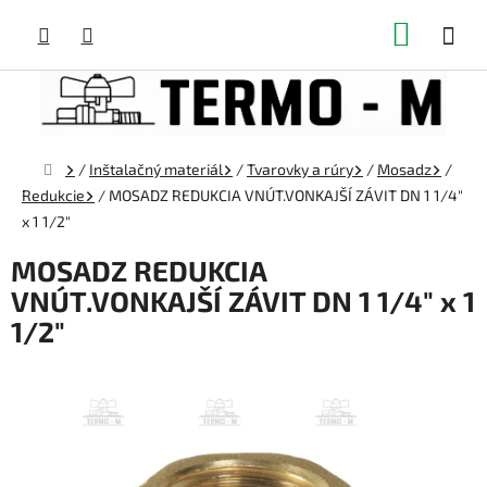
Prejsť
NÁKUP
na
obsah
KOŠÍK
Domov
/
Inštalačný materiál
/
Tvarovky a rúry
/
Mosadz
/
Redukcie
/
MOSADZ REDUKCIA VNÚT.VONKAJŠÍ ZÁVIT DN 1 1/4"
x 1 1/2"
MOSADZ REDUKCIA
VNÚT.VONKAJŠÍ ZÁVIT DN 1 1/4" x 1
1/2"