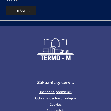
PRIHLÁSIŤ SA
Z
á
p
ä
t
i
e
Zákaznícky servis
Obchodné podmienky
Ochrana osobných údajov
Cookies
Reklamácia