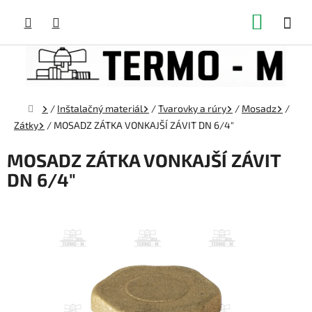
Prejsť
NÁKUP
na
obsah
KOŠÍK
Domov
/
Inštalačný materiál
/
Tvarovky a rúry
/
Mosadz
/
Zátky
/
MOSADZ ZÁTKA VONKAJŠÍ ZÁVIT DN 6/4"
MOSADZ ZÁTKA VONKAJŠÍ ZÁVIT
DN 6/4"