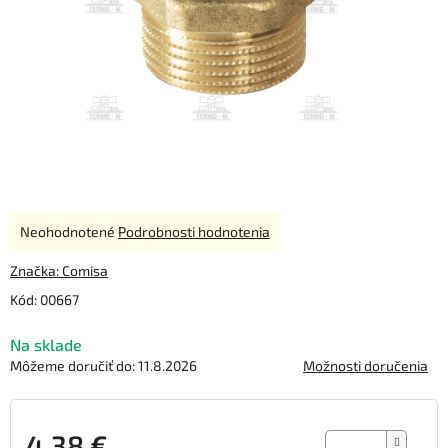
Priemerné
Neohodnotené
Podrobnosti hodnotenia
hodnotenie
produktu
Značka:
Comisa
je
Kód:
00667
0,0
z
Na sklade
5
hviezdičiek.
Môžeme doručiť do:
11.8.2026
Možnosti doručenia
4,38 €