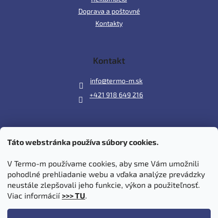
Doprava a poštovné
Kontakty
Kontakt
info
@
termo-m.sk
+421 918 649 216
Táto webstránka používa súbory cookies.
Prijímame online platby
V Termo-m používame cookies, aby sme Vám umožnili
pohodlné prehliadanie webu a vďaka analýze prevádzky
neustále zlepšovali jeho funkcie, výkon a použiteľnosť.
Viac informácií
>>> TU
.
Vytvoril Shoptet
|
Upravil Balkys