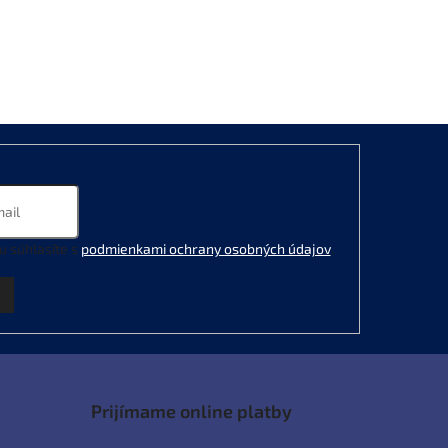
u súhlasíte s
podmienkami ochrany osobných údajov
.
Prijímame online platby