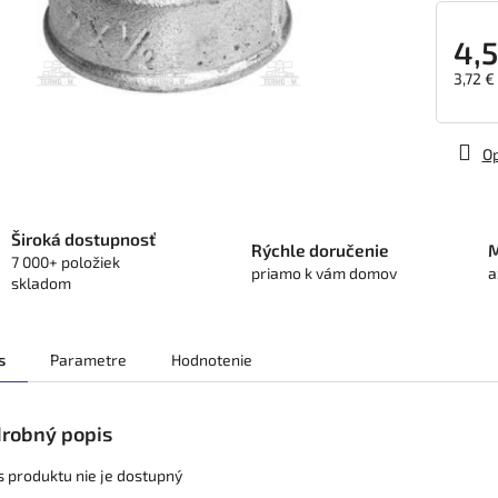
4,5
3,72 €
Jedno
cena:
Op
Široká dostupnosť
Rýchle doručenie
M
7 000+ položiek
priamo k vám domov
a
skladom
s
Parametre
Hodnotenie
robný popis
s produktu nie je dostupný