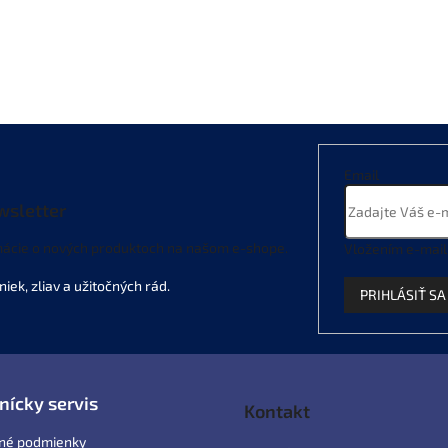
Email
wsletter
mácie o nových produktoch na našom e-shope.
Vložením e-mail
PRIHLÁSIŤ SA
nícky servis
Kontakt
né podmienky