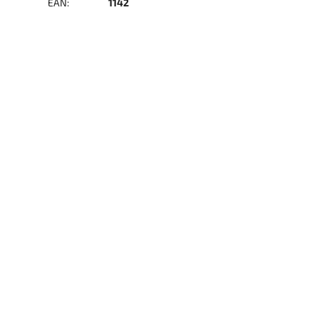
EAN
:
1142