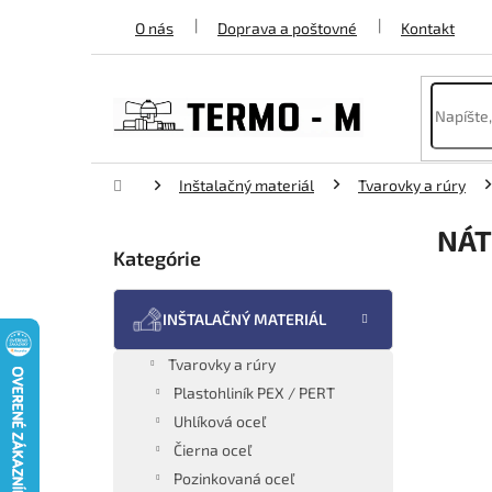
Prejsť
O nás
Doprava a poštovné
Kontakt
na
obsah
Domov
Inštalačný materiál
Tvarovky a rúry
B
NÁT
o
Kategórie
Preskočiť
č
kategórie
n
ý
INŠTALAČNÝ MATERIÁL
p
a
Tvarovky a rúry
n
Plastohliník PEX / PERT
e
Uhlíková oceľ
l
Čierna oceľ
Pozinkovaná oceľ