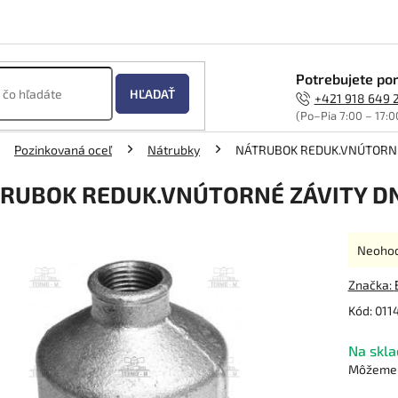
Potrebujete por
HĽADAŤ
+421 918 649 
(Po–Pia 7:00 – 17:0
Pozinkovaná oceľ
Nátrubky
NÁTRUBOK REDUK.VNÚTORNÉ 
RUBOK REDUK.VNÚTORNÉ ZÁVITY DN 
Prieme
Neoho
hodnot
produk
Značka:
je
Kód:
011
0,0
z
Na skla
5
hviezdi
Môžeme d