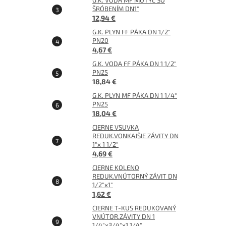
G.K. VODA MF MOTÝĽ SO
ŠRÓBENÍM DN1"
12,94 €
G.K. PLYN FF PÁKA DN 1/2"
PN20
4,67 €
G.K. VODA FF PÁKA DN 1 1/2"
PN25
18,84 €
G.K. PLYN MF PÁKA DN 1 1/4"
PN25
18,04 €
CIERNE VSUVKA
REDUK.VONKAJŠIE ZÁVITY DN
1"x 1 1/2"
4,69 €
CIERNE KOLENO
REDUK.VNÚTORNÝ ZÁVIT DN
1/2"x1"
1,62 €
CIERNE T-KUS REDUKOVANÝ
VNÚTOR.ZÁVITY DN 1
1/4"x3/4"x1 1/4"