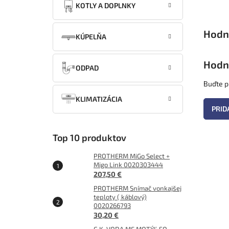
KOTLY A DOPLNKY
KÚPELŇA
Hodn
ODPAD
Buďte pr
KLIMATIZÁCIA
PRID
Top 10 produktov
PROTHERM MiGo Select +
Migo Link 0020303444
207,50 €
PROTHERM Snímač vonkajšej
teploty ( káblový)
0020266793
30,20 €