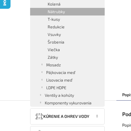
Kolená
Nátrubky
T-kusy
Redukcie
Vsuvky
Šrobenia
Viečka
Zátky
Mosadz
Pájkovacia meď
Lisovacia meď
LDPE HDPE
Popi
Ventily a kohúty
Komponenty vykurovania
Pod
KÚRENIE A OHREV VODY
Popi