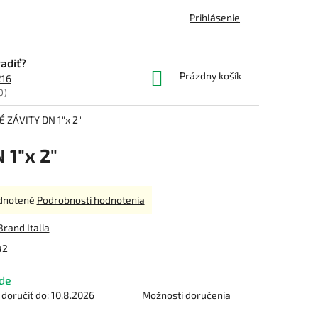
Prihlásenie
adiť?
NÁKUPNÝ
Prázdny košík
216
KOŠÍK
0)
ZÁVITY DN 1"x 2"
1"x 2"
rné
dnotené
Podrobnosti hodnotenia
enie
tu
Brand Italia
42
de
čiek.
oručiť do:
10.8.2026
Možnosti doručenia