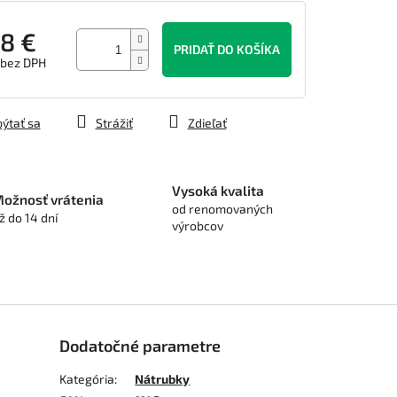
8 €
PRIDAŤ DO KOŠÍKA
 bez DPH
tková
ýtať sa
Strážiť
Zdieľať
Vysoká kvalita
ožnosť vrátenia
od renomovaných
ž do 14 dní
výrobcov
Dodatočné parametre
Kategória
:
Nátrubky