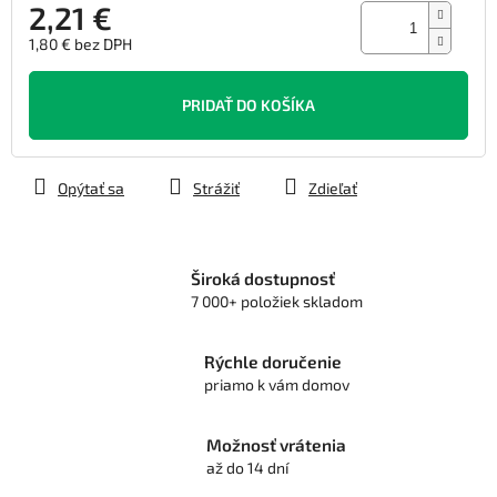
2,21 €
1,80 € bez DPH
Jednotková
cena:
PRIDAŤ DO KOŠÍKA
Opýtať sa
Strážiť
Zdieľať
Široká dostupnosť
7 000+ položiek skladom
Rýchle doručenie
priamo k vám domov
Možnosť vrátenia
až do 14 dní