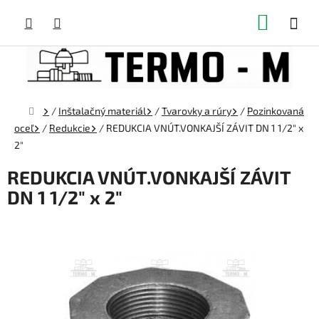
Prejsť
NÁKUP
na
obsah
KOŠÍK
Domov
/
Inštalačný materiál
/
Tvarovky a rúry
/
Pozinkovaná
oceľ
/
Redukcie
/
REDUKCIA VNÚT.VONKAJŠÍ ZÁVIT DN 1 1/2" x
2"
REDUKCIA VNÚT.VONKAJŠÍ ZÁVIT
DN 1 1/2" x 2"