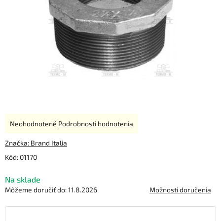
Priemerné
Neohodnotené
Podrobnosti hodnotenia
hodnotenie
produktu
Značka:
Brand Italia
je
Kód:
01170
0,0
z
Na sklade
5
hviezdičiek.
Môžeme doručiť do:
11.8.2026
Možnosti doručenia