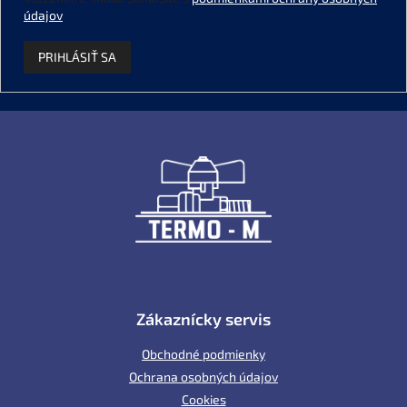
údajov
.
PRIHLÁSIŤ SA
Z
á
p
ä
t
i
e
Zákaznícky servis
Obchodné podmienky
Ochrana osobných údajov
Cookies