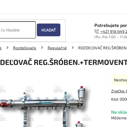
Potrebujete por
HĽADAŤ
+421 918 649 
(Po–Pia 7:00 – 17:0
e
Rozdeľovače
Regulačné
ROZDEĽOVAČ REG.ŠRÓBEN.
DEĽOVAČ REG.ŠRÓBEN.+TERMOVENTI
Prieme
Neoho
hodnot
produk
Značka:
je
Kód:
000
0,0
z
Na skla
5
hviezdi
Môžeme d