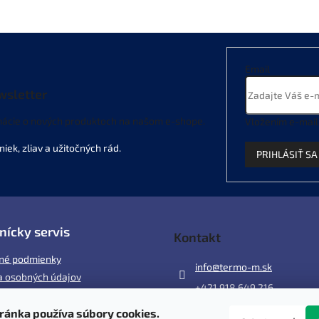
Email
wsletter
mácie o nových produktoch na našom e-shope.
Vložením e-mail
PRIHLÁSIŤ SA
nícky servis
Kontakt
né podmienky
info
@
termo-m.sk
 osobných údajov
+421 918 649 216
ránka používa súbory cookies.
ácia