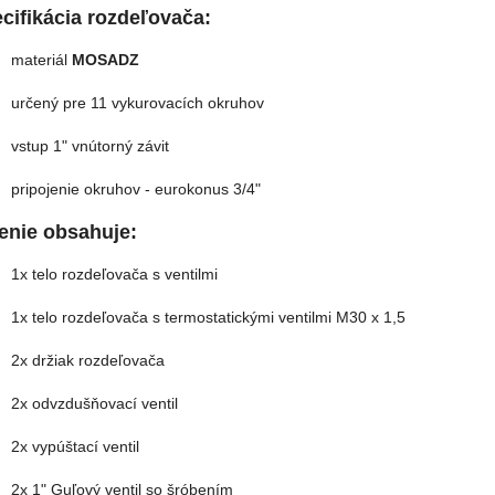
cifikácia rozdeľovača:
materiál
MOSADZ
určený pre 11 vykurovacích okruhov
vstup 1" vnútorný závit
pripojenie okruhov - eurokonus 3/4"
enie obsahuje:
1x telo rozdeľovača s ventilmi
1x telo rozdeľovača s termostatickými ventilmi M30 x 1,5
2x držiak rozdeľovača
2x odvzdušňovací ventil
2x vypúštací ventil
2x 1" Guľový ventil so šróbením