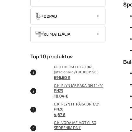
Špe
ODPAD
KLIMATIZÁCIA
Top 10 produktov
Bal
PROTHERM FE 120 BM
(stacionárny) 0010015963
696,60 €
G.K. PLYN MF PÁKA DN 1 1/4"
PN25
18,04 €
G.K. PLYN FF PÁKA DN 1/2"
PN20
4,67 €
G.K. VODA MF MOTÝĽ SO
ŠRÓBENÍM DN1"