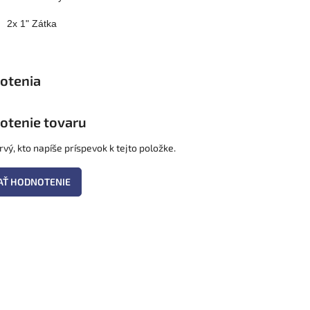
2x 1" Zátka
otenie tovaru
vý, kto napíše príspevok k tejto položke.
AŤ HODNOTENIE