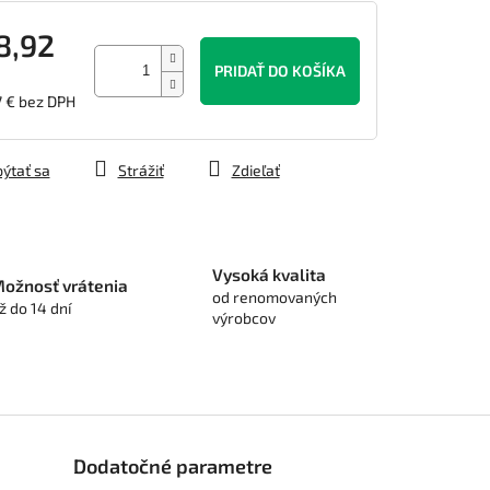
8,92
PRIDAŤ DO KOŠÍKA
7 € bez DPH
tková
ýtať sa
Strážiť
Zdieľať
Vysoká kvalita
ožnosť vrátenia
od renomovaných
ž do 14 dní
výrobcov
Dodatočné parametre