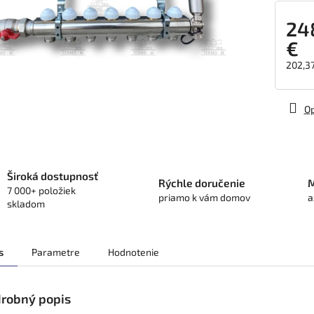
24
€
202,3
Jedno
cena:
Op
Široká dostupnosť
Rýchle doručenie
M
7 000+ položiek
priamo k vám domov
a
skladom
s
Parametre
Hodnotenie
robný popis