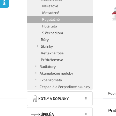
Nerezové
Mosadzné
Regulačné
Holé telo
S čerpadlom
Rúry
Skrinky
Reflexná fólia
Príslušenstvo
Radiátory
Akumulačné nádoby
Expanzomaty
Čerpadlá a čerpadlové skupiny
Popi
KOTLY A DOPLNKY
Pod
KÚPELŇA