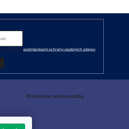
u súhlasíte s
podmienkami ochrany osobných údajov
.
Prijímame online platby