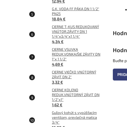
12,94 €
G.K. VODA FF PÁKA DN 1 1/2"
PN25
18,84 €
CIERNE T-KUS REDUKOVANÝ
VNÚTOR.ZÁVITY DN 1
1/4"x3/4"x1 1/4"
4,34 €
Hodn
CIERNE VSUVKA
REDUK.VONKAJŠIE ZÁVITY DN
1"x 1 1/2"
Buďte pr
4,69 €
CIERNE VIEČKO VNÚTORNÝ
PRID
ZÁVIT DN 2"
3,32 €
CIERNE KOLENO
REDUK.VNÚTORNÝ ZÁVIT DN
1/2"x1"
1,62 €
Guľový kohút s vypúšťacím
ventilom, prevlečná matica
3/4"