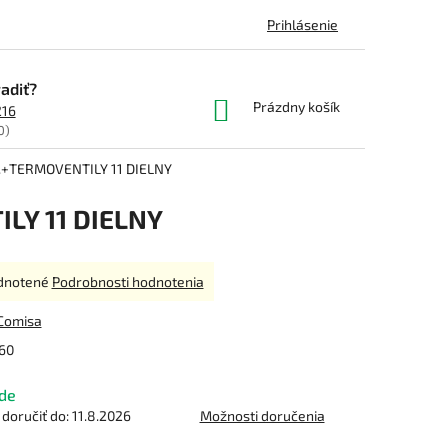
Prihlásenie
adiť?
NÁKUPNÝ
Prázdny košík
216
KOŠÍK
0)
+TERMOVENTILY 11 DIELNY
LY 11 DIELNY
rné
dnotené
Podrobnosti hodnotenia
enie
tu
Comisa
60
de
čiek.
oručiť do:
11.8.2026
Možnosti doručenia