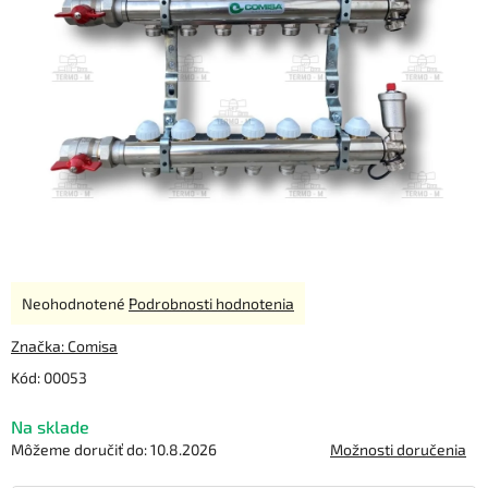
Priemerné
Neohodnotené
Podrobnosti hodnotenia
hodnotenie
produktu
Značka:
Comisa
je
Kód:
00053
0,0
z
Na sklade
5
hviezdičiek.
Môžeme doručiť do:
10.8.2026
Možnosti doručenia