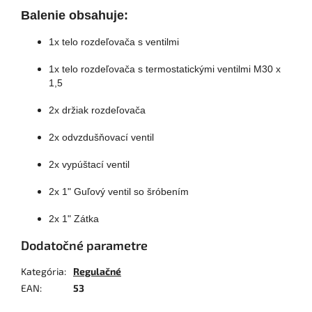
Balenie obsahuje:
1x telo rozdeľovača s ventilmi
1x telo rozdeľovača s termostatickými ventilmi M30 x
1,5
2x držiak rozdeľovača
2x odvzdušňovací ventil
2x vypúštací ventil
2x 1" Guľový ventil so šróbením
2x 1" Zátka
Dodatočné parametre
Kategória
:
Regulačné
EAN
:
53