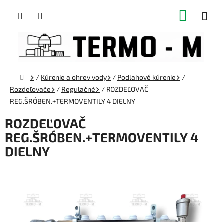
Prejsť
NÁKUP
na
obsah
KOŠÍK
Domov
/
Kúrenie a ohrev vody
/
Podlahové kúrenie
/
Rozdeľovače
/
Regulačné
/
ROZDEĽOVAČ
REG.ŠRÓBEN.+TERMOVENTILY 4 DIELNY
ROZDEĽOVAČ
REG.ŠRÓBEN.+TERMOVENTILY 4
DIELNY