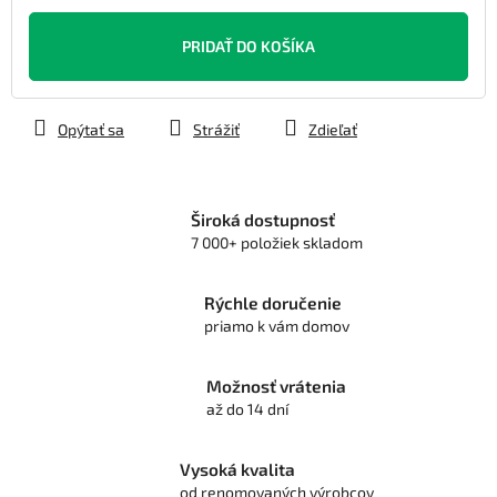
Jednotková
cena:
PRIDAŤ DO KOŠÍKA
Opýtať sa
Strážiť
Zdieľať
Široká dostupnosť
7 000+ položiek skladom
Rýchle doručenie
priamo k vám domov
Možnosť vrátenia
až do 14 dní
Vysoká kvalita
od renomovaných výrobcov