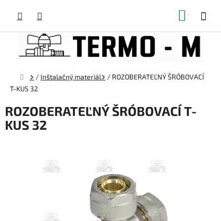
Prejsť
NÁKUP
na
obsah
KOŠÍK
Domov
/
Inštalačný materiál
/
ROZOBERATEĽNÝ ŠRÓBOVACÍ
T-KUS 32
ROZOBERATEĽNÝ ŠRÓBOVACÍ T-
KUS 32