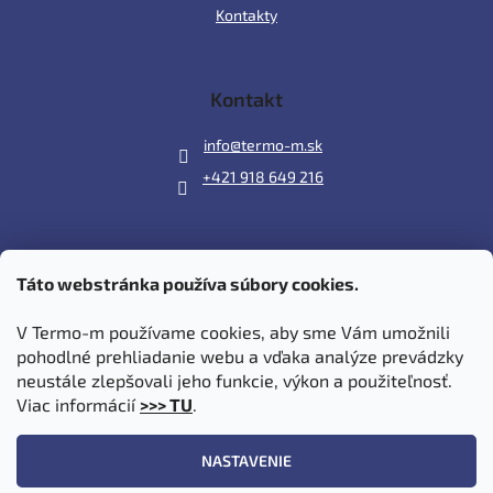
Kontakty
Kontakt
info
@
termo-m.sk
+421 918 649 216
Táto webstránka používa súbory cookies.
Prijímame online platby
V Termo-m používame cookies, aby sme Vám umožnili
pohodlné prehliadanie webu a vďaka analýze prevádzky
neustále zlepšovali jeho funkcie, výkon a použiteľnosť.
Viac informácií
>>> TU
.
Vytvoril Shoptet
|
Upravil Balkys
NASTAVENIE