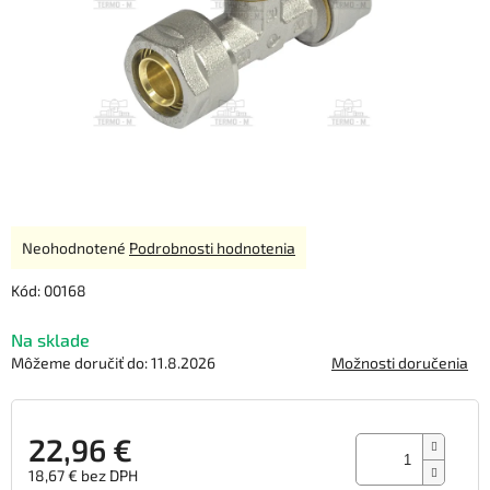
Priemerné
Neohodnotené
Podrobnosti hodnotenia
hodnotenie
produktu
Kód:
00168
je
0,0
Na sklade
z
Môžeme doručiť do:
11.8.2026
Možnosti doručenia
5
hviezdičiek.
22,96 €
18,67 € bez DPH