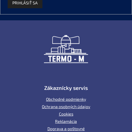
PRIHLÁSIŤ SA
Z
á
p
ä
t
i
e
Zákaznícky servis
Obchodné podmienky
Ochrana osobných údajov
Cookies
Reklamácia
Doprava a poštovné