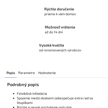
Rýchle doručenie
priamo k vám domov
Možnosť vrátenia
až do 14 dní
Vysoká kvalita
od renomovaných výrobcov
Popis
Parametre
Hodnotenie
Podrobný popis
Felxibilná inštalácia
Spojenie medzi doskami zabezpečuje extra rad so
štuplíkami
Rýchle a pevné prichytenie potrubia