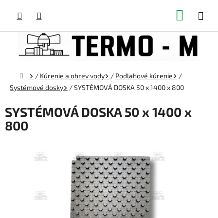
Prejsť
NÁKUP
na
obsah
KOŠÍK
Domov
/
Kúrenie a ohrev vody
/
Podlahové kúrenie
/
Systémové dosky
/
SYSTÉMOVÁ DOSKA 50 x 1400 x 800
SYSTÉMOVÁ DOSKA 50 x 1400 x
800