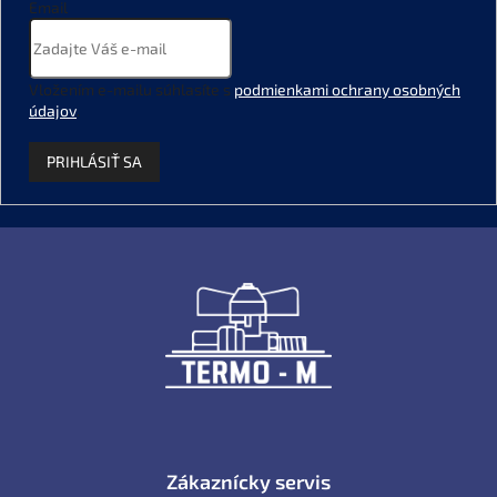
Email
Vložením e-mailu súhlasíte s
podmienkami ochrany osobných
údajov
.
PRIHLÁSIŤ SA
Z
á
p
ä
t
i
e
Zákaznícky servis