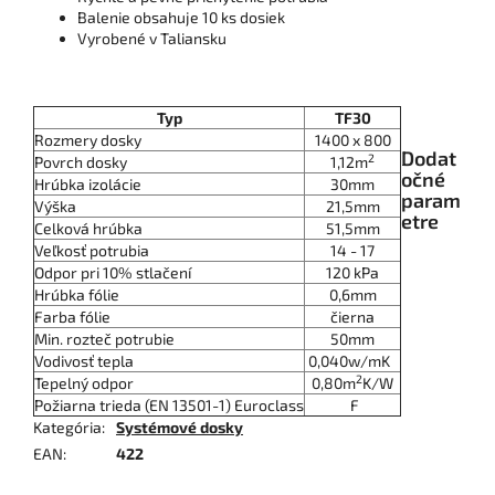
Balenie obsahuje 10 ks dosiek
Vyrobené v Taliansku
Typ
TF30
Rozmery dosky
1400 x 800
Dodat
2
Povrch dosky
1,12m
očné
Hrúbka izolácie
30mm
param
Výška
21,5mm
etre
Celková hrúbka
51,5mm
Veľkosť potrubia
14 - 17
Odpor pri 10% stlačení
120 kPa
Hrúbka fólie
0,6mm
Farba fólie
čierna
Min. rozteč potrubie
50mm
Vodivosť tepla
0,040w/mK
2
Tepelný odpor
0,80m
K/W
Požiarna trieda (EN 13501-1) Euroclass
F
Kategória
:
Systémové dosky
EAN
:
422