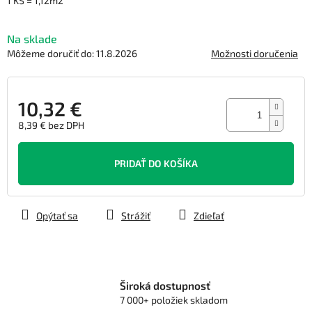
1 KS = 1,12m2
5
hviezdičiek.
Na sklade
Môžeme doručiť do:
11.8.2026
Možnosti doručenia
10,32 €
8,39 € bez DPH
Jednotková
cena:
PRIDAŤ DO KOŠÍKA
Opýtať sa
Strážiť
Zdieľať
Široká dostupnosť
7 000+ položiek skladom