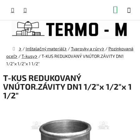
Prejsť
NÁKUP
na
obsah
KOŠÍK
Domov
/
Inštalačný materiál
/
Tvarovky a rúry
/
Pozinkovaná
oceľ
/
T-kusy
/
T-KUS REDUKOVANÝ VNÚTOR.ZÁVITY DN1
1/2"x 1/2"x 1 1/2"
T-KUS REDUKOVANÝ
VNÚTOR.ZÁVITY DN1 1/2"x 1/2"x 1
1/2"