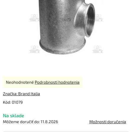
Priemerné
Neohodnotené
Podrobnosti hodnotenia
hodnotenie
produktu
Značka:
Brand Italia
je
Kód:
01079
0,0
z
Na sklade
5
hviezdičiek.
Môžeme doručiť do:
11.8.2026
Možnosti doručenia