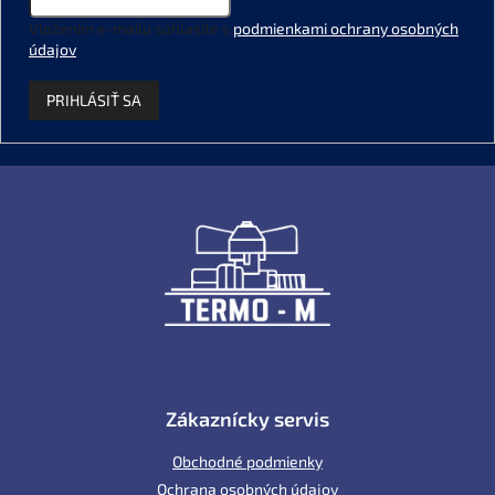
Vložením e-mailu súhlasíte s
podmienkami ochrany osobných
údajov
.
PRIHLÁSIŤ SA
Z
á
p
ä
t
i
e
Zákaznícky servis
Obchodné podmienky
Ochrana osobných údajov