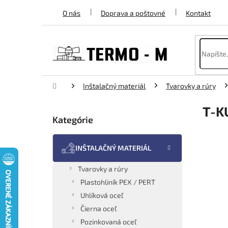
Prejsť
O nás
Doprava a poštovné
Kontakt
na
obsah
Domov
Inštalačný materiál
Tvarovky a rúry
B
T-K
o
Kategórie
Preskočiť
č
kategórie
n
ý
INŠTALAČNÝ MATERIÁL
p
a
Tvarovky a rúry
n
Plastohliník PEX / PERT
e
Uhlíková oceľ
l
Čierna oceľ
Pozinkovaná oceľ