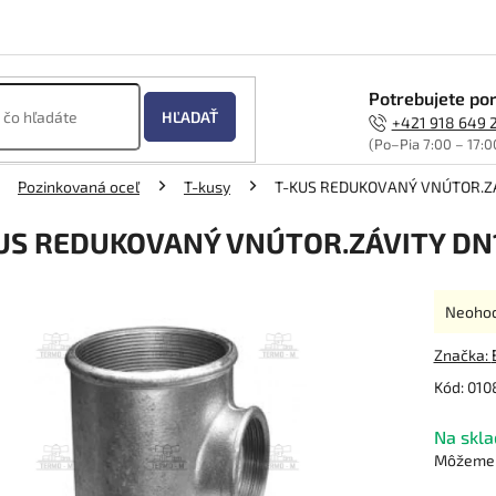
Potrebujete por
HĽADAŤ
+421 918 649 
(Po–Pia 7:00 – 17:0
Pozinkovaná oceľ
T-kusy
T-KUS REDUKOVANÝ VNÚTOR.ZÁ
US REDUKOVANÝ VNÚTOR.ZÁVITY DN1
Prieme
Neoho
hodnot
produk
Značka:
je
Kód:
010
0,0
z
Na skla
5
hviezdi
Môžeme d