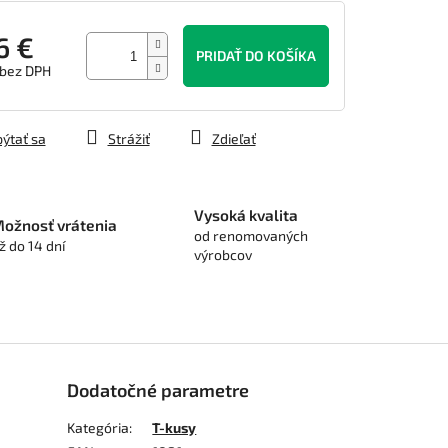
6 €
PRIDAŤ DO KOŠÍKA
 bez DPH
tková
ýtať sa
Strážiť
Zdieľať
Vysoká kvalita
ožnosť vrátenia
od renomovaných
ž do 14 dní
výrobcov
Dodatočné parametre
Kategória
:
T-kusy