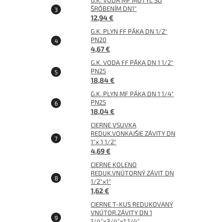
G.K. VODA MF MOTÝĽ SO
ŠRÓBENÍM DN1"
12,94 €
G.K. PLYN FF PÁKA DN 1/2"
PN20
4,67 €
G.K. VODA FF PÁKA DN 1 1/2"
PN25
18,84 €
G.K. PLYN MF PÁKA DN 1 1/4"
PN25
18,04 €
CIERNE VSUVKA
REDUK.VONKAJŠIE ZÁVITY DN
1"x 1 1/2"
4,69 €
CIERNE KOLENO
REDUK.VNÚTORNÝ ZÁVIT DN
1/2"x1"
1,62 €
CIERNE T-KUS REDUKOVANÝ
VNÚTOR.ZÁVITY DN 1
1/4"x3/4"x1 1/4"