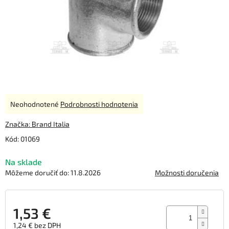
Priemerné
Neohodnotené
Podrobnosti hodnotenia
hodnotenie
produktu
Značka:
Brand Italia
je
Kód:
01069
0,0
z
Na sklade
5
hviezdičiek.
Môžeme doručiť do:
11.8.2026
Možnosti doručenia
1,53 €
1,24 € bez DPH