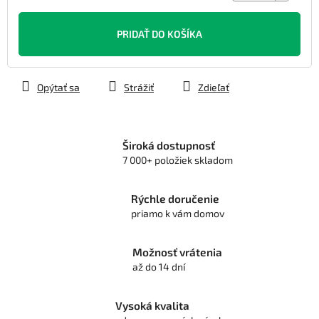
Jednotková
cena:
PRIDAŤ DO KOŠÍKA
Opýtať sa
Strážiť
Zdieľať
Široká dostupnosť
7 000+ položiek skladom
Rýchle doručenie
priamo k vám domov
Možnosť vrátenia
až do 14 dní
Vysoká kvalita