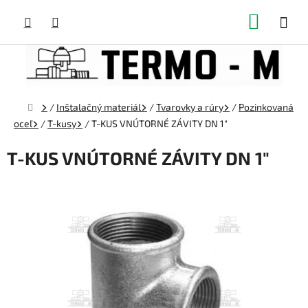
Prejsť
NÁKUP
na
obsah
KOŠÍK
Domov
/
Inštalačný materiál
/
Tvarovky a rúry
/
Pozinkovaná
oceľ
/
T-kusy
/
T-KUS VNÚTORNÉ ZÁVITY DN 1"
T-KUS VNÚTORNÉ ZÁVITY DN 1"