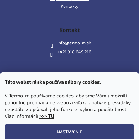
Kontakty
Kontakt
info
@
termo-m.sk
+421 918 649 216
Táto webstránka používa súbory cookies.
Prijímame online platby
V Termo-m používame cookies, aby sme Vám umožnili
pohodlné prehliadanie webu a vďaka analýze prevádzky
neustále zlepšovali jeho funkcie, výkon a použiteľnosť.
Viac informácií
>>> TU
.
Vytvoril Shoptet
|
Upravil Balkys
NASTAVENIE