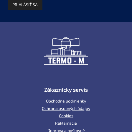
PRIHLÁSIŤ SA
Z
á
p
ä
t
i
e
Zákaznícky servis
Obchodné podmienky
Ochrana osobných údajov
Cookies
Reklamácia
Doprava a poštovné