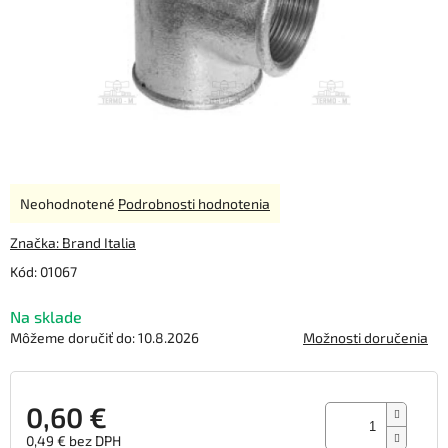
Priemerné
Neohodnotené
Podrobnosti hodnotenia
hodnotenie
produktu
Značka:
Brand Italia
je
Kód:
01067
0,0
z
Na sklade
5
hviezdičiek.
Môžeme doručiť do:
10.8.2026
Možnosti doručenia
0,60 €
0,49 € bez DPH