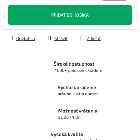
Jednotková
cena:
PRIDAŤ DO KOŠÍKA
Opýtať sa
Strážiť
Zdieľať
Široká dostupnosť
7 000+ položiek skladom
Rýchle doručenie
priamo k vám domov
Možnosť vrátenia
až do 14 dní
Vysoká kvalita