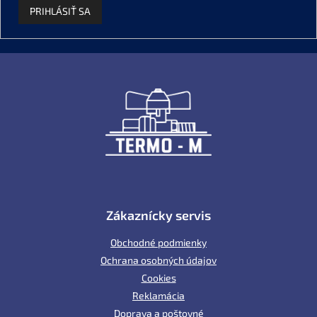
PRIHLÁSIŤ SA
Z
á
p
ä
t
i
e
Zákaznícky servis
Obchodné podmienky
Ochrana osobných údajov
Cookies
Reklamácia
Doprava a poštovné