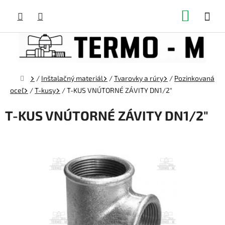
Prejsť
NÁKUP
na
obsah
KOŠÍK
Domov
/
Inštalačný materiál
/
Tvarovky a rúry
/
Pozinkovaná
oceľ
/
T-kusy
/
T-KUS VNÚTORNÉ ZÁVITY DN1/2"
T-KUS VNÚTORNÉ ZÁVITY DN1/2"