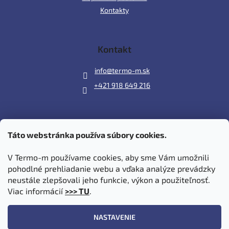
Kontakty
Kontakt
info
@
termo-m.sk
+421 918 649 216
Táto webstránka používa súbory cookies.
Prijímame online platby
V Termo-m používame cookies, aby sme Vám umožnili
pohodlné prehliadanie webu a vďaka analýze prevádzky
neustále zlepšovali jeho funkcie, výkon a použiteľnosť.
Viac informácií
>>> TU
.
Vytvoril Shoptet
|
Upravil Balkys
NASTAVENIE