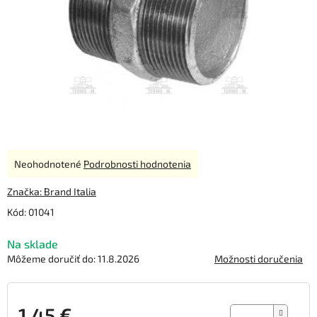
Priemerné
Neohodnotené
Podrobnosti hodnotenia
hodnotenie
produktu
Značka:
Brand Italia
je
Kód:
01041
0,0
z
Na sklade
5
hviezdičiek.
Môžeme doručiť do:
11.8.2026
Možnosti doručenia
1,45 €