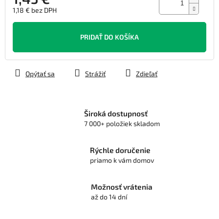
1,18 € bez DPH
Jednotková
cena:
PRIDAŤ DO KOŠÍKA
Opýtať sa
Strážiť
Zdieľať
Široká dostupnosť
7 000+ položiek skladom
Rýchle doručenie
priamo k vám domov
Možnosť vrátenia
až do 14 dní