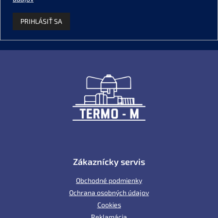
PRIHLÁSIŤ SA
Z
á
p
ä
t
i
e
Zákaznícky servis
Obchodné podmienky
Ochrana osobných údajov
Cookies
Reklamácia