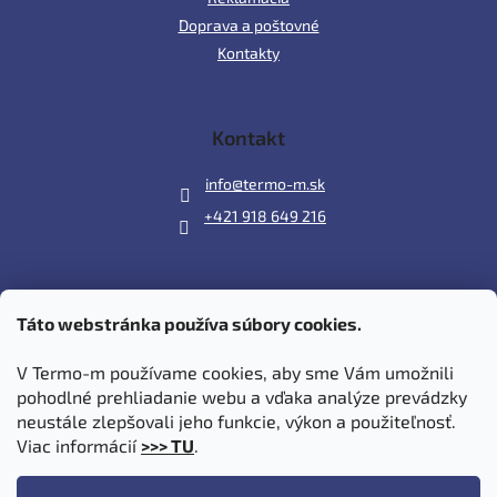
Doprava a poštovné
Kontakty
Kontakt
info
@
termo-m.sk
+421 918 649 216
Táto webstránka používa súbory cookies.
Prijímame online platby
V Termo-m používame cookies, aby sme Vám umožnili
pohodlné prehliadanie webu a vďaka analýze prevádzky
neustále zlepšovali jeho funkcie, výkon a použiteľnosť.
Viac informácií
>>> TU
.
Vytvoril Shoptet
|
Upravil Balkys