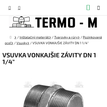
Prejsť
NÁKUP
na
obsah
KOŠÍK
Domov
/
Inštalačný materiál
/
Tvarovky a rúry
/
Pozinkovaná
oceľ
/
Vsuvky
/
VSUVKA VONKAJŠIE ZÁVITY DN 1 1/4"
VSUVKA VONKAJŠIE ZÁVITY DN 1
1/4"