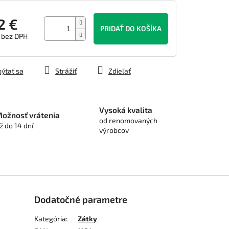
2 €
PRIDAŤ DO KOŠÍKA
 bez DPH
tková
ýtať sa
Strážiť
Zdieľať
Vysoká kvalita
ožnosť vrátenia
od renomovaných
ž do 14 dní
výrobcov
Dodatočné parametre
Kategória
:
Zátky