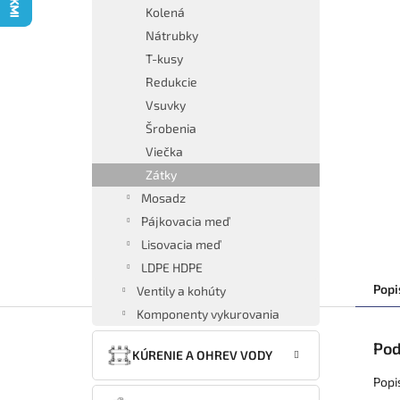
Kolená
Nátrubky
T-kusy
Redukcie
Vsuvky
Šrobenia
Viečka
Zátky
Mosadz
Pájkovacia meď
Lisovacia meď
LDPE HDPE
Popi
Ventily a kohúty
Komponenty vykurovania
Pod
KÚRENIE A OHREV VODY
Popi