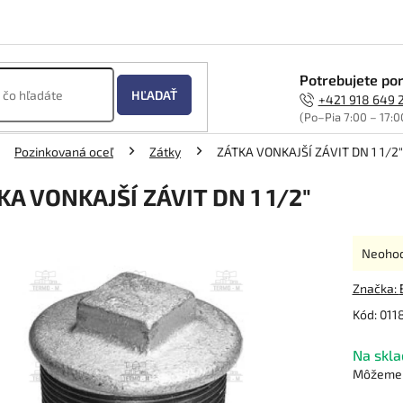
Potrebujete por
HĽADAŤ
+421 918 649 
(Po–Pia 7:00 – 17:0
Pozinkovaná oceľ
Zátky
ZÁTKA VONKAJŠÍ ZÁVIT DN 1 1/2"
KA VONKAJŠÍ ZÁVIT DN 1 1/2"
Prieme
Neoho
hodnot
produk
Značka:
je
Kód:
011
0,0
z
Na skla
5
hviezdi
Môžeme d