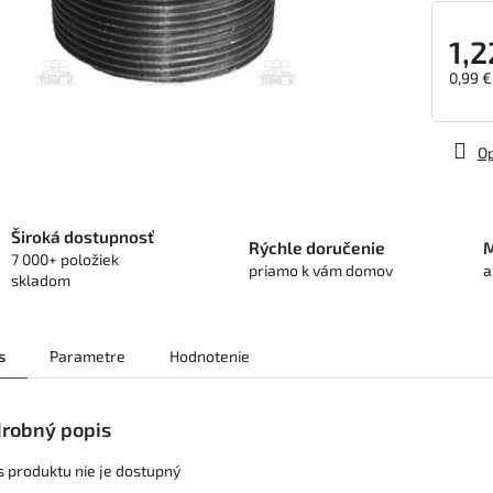
1,2
0,99 €
Jedno
cena:
Op
Široká dostupnosť
Rýchle doručenie
M
7 000+ položiek
priamo k vám domov
a
skladom
s
Parametre
Hodnotenie
robný popis
s produktu nie je dostupný