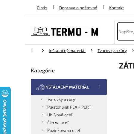
Prejsť
O nás
Doprava a poštovné
Kontakt
na
obsah
Domov
Inštalačný materiál
Tvarovky a rúry
B
ZÁT
o
Kategórie
Preskočiť
č
kategórie
n
ý
INŠTALAČNÝ MATERIÁL
p
a
Tvarovky a rúry
n
Plastohliník PEX / PERT
e
Uhlíková oceľ
l
Čierna oceľ
Pozinkovaná oceľ