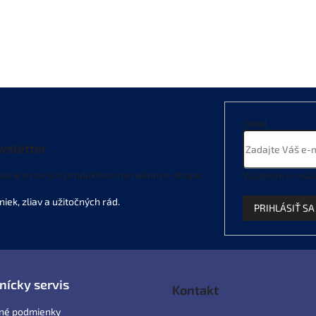
Email
wsletter
mácie o nových produktoch na našom e-shope.
Vložením e-mail
PRIHLÁSIŤ SA
nícky servis
Kontakt
né podmienky