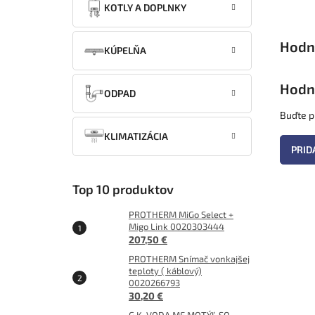
KOTLY A DOPLNKY
KÚPELŇA
Hodn
ODPAD
Buďte pr
KLIMATIZÁCIA
PRID
Top 10 produktov
PROTHERM MiGo Select +
Migo Link 0020303444
207,50 €
PROTHERM Snímač vonkajšej
teploty ( káblový)
0020266793
30,20 €