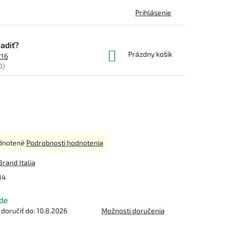
Prihlásenie
adiť?
NÁKUPNÝ
Prázdny košík
216
KOŠÍK
0)
rné
dnotené
Podrobnosti hodnotenia
enie
tu
Brand Italia
84
de
čiek.
oručiť do:
10.8.2026
Možnosti doručenia