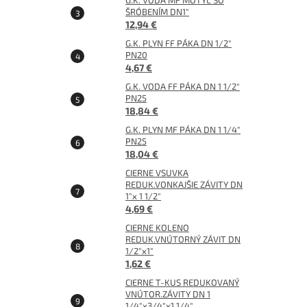
G.K. VODA MF MOTÝĽ SO
ŠRÓBENÍM DN1"
12,94 €
G.K. PLYN FF PÁKA DN 1/2"
PN20
4,67 €
G.K. VODA FF PÁKA DN 1 1/2"
PN25
18,84 €
G.K. PLYN MF PÁKA DN 1 1/4"
PN25
18,04 €
CIERNE VSUVKA
REDUK.VONKAJŠIE ZÁVITY DN
1"x 1 1/2"
4,69 €
CIERNE KOLENO
REDUK.VNÚTORNÝ ZÁVIT DN
1/2"x1"
1,62 €
CIERNE T-KUS REDUKOVANÝ
VNÚTOR.ZÁVITY DN 1
1/4"x3/4"x1 1/4"