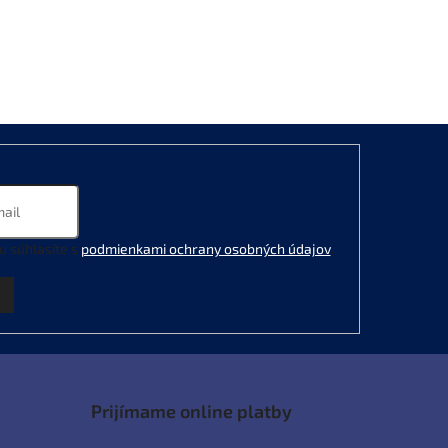
u súhlasíte s
podmienkami ochrany osobných údajov
.
Prijímame online platby