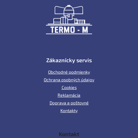
p
ä
t
i
e
Zákaznícky servis
Obchodné podmienky
Ochrana osobných údajov
Cookies
Reklamácia
Doprava a poštovné
Kontakty
Kontakt