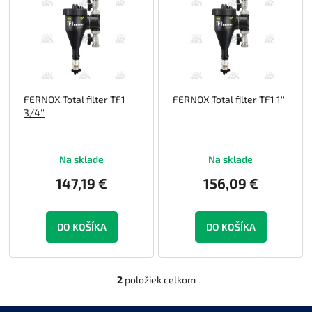
e
p
p
i
r
s
o
p
d
r
u
o
FERNOX Total filter TF1
FERNOX Total filter TF1 1''
k
d
3/4''
t
u
o
k
v
t
Na sklade
Na sklade
o
v
147,19 €
156,09 €
DO KOŠÍKA
DO KOŠÍKA
2
položiek celkom
O
v
l