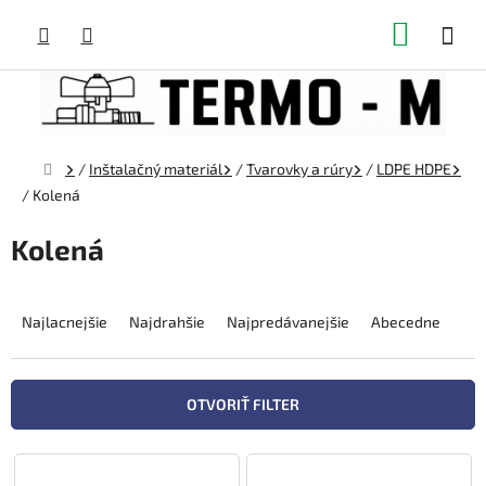
Prejsť
NÁKUP
na
obsah
KOŠÍK
Domov
/
Inštalačný materiál
/
Tvarovky a rúry
/
LDPE HDPE
/
Kolená
Kolená
R
a
Najlacnejšie
Najdrahšie
Najpredávanejšie
Abecedne
d
e
n
OTVORIŤ FILTER
i
e
V
p
ý
r