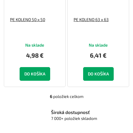
PE KOLENO 50 x 50
PE KOLENO 63 x 63
Na sklade
Na sklade
4,98 €
6,41 €
DO KOŠÍKA
DO KOŠÍKA
6
položiek celkom
O
v
l
Široká dostupnosť
á
7 000+ položiek skladom
d
a
c