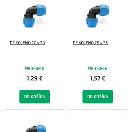
p
o
i
d
s
u
p
k
r
t
o
o
PE KOLENO 20 x 20
PE KOLENO 25 x 25
d
v
u
k
t
Na sklade
Na sklade
o
v
1,29 €
1,57 €
DO KOŠÍKA
DO KOŠÍKA