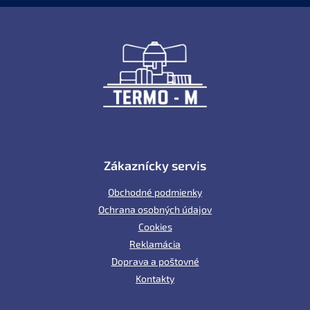
Z
á
p
ä
t
i
e
Zákaznícky servis
Obchodné podmienky
Ochrana osobných údajov
Cookies
Reklamácia
Doprava a poštovné
Kontakty