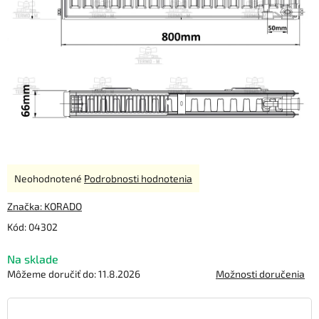
Priemerné
Neohodnotené
Podrobnosti hodnotenia
hodnotenie
produktu
Značka:
KORADO
je
Kód:
04302
0,0
z
Na sklade
5
hviezdičiek.
Môžeme doručiť do:
11.8.2026
Možnosti doručenia