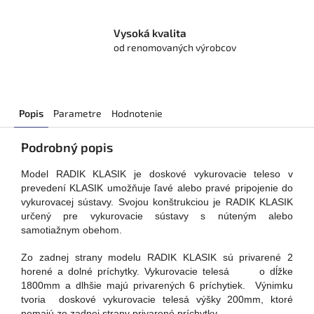
Vysoká kvalita
od renomovaných výrobcov
Popis
Parametre
Hodnotenie
Podrobný popis
Model RADIK KLASIK je doskové vykurovacie teleso v
prevedení KLASIK umožňuje ľavé alebo pravé pripojenie do
vykurovacej sústavy. Svojou konštrukciou je RADIK KLASIK
určený pre vykurovacie sústavy s núteným alebo
samotiažnym obehom.
Zo zadnej strany modelu RADIK KLASIK sú privarené 2
horené a dolné príchytky. Vykurovacie telesá o dĺžke
1800mm a dlhšie majú privarených 6 príchytiek. Výnimku
tvoria doskové vykurovacie telesá výšky 200mm, ktoré
nemajú zo zadnej strany privarené príchytky.