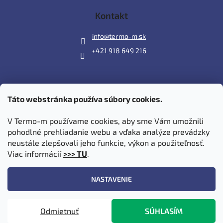
Kontakt
info
@
termo-m.sk
+421 918 649 216
Táto webstránka používa súbory cookies.
Prijímame online platby
V Termo-m používame cookies, aby sme Vám umožnili
pohodlné prehliadanie webu a vďaka analýze prevádzky
neustále zlepšovali jeho funkcie, výkon a použiteľnosť.
Viac informácií
>>> TU
.
Vytvoril Shoptet
|
Upravil Balkys
NASTAVENIE
Copyright 2026
Termo-m.sk
. Všetky práva vyhradené.
Upraviť
Odmietnuť
SÚHLASÍM
nastavenie cookies