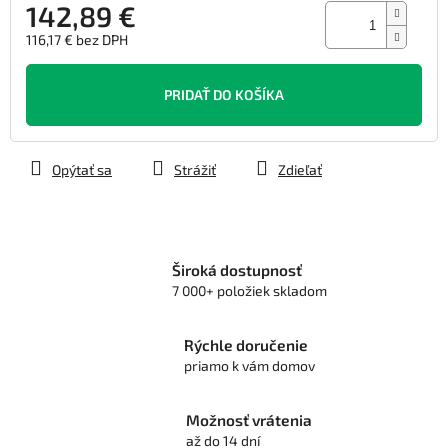
142,89 €
116,17 € bez DPH
Jednotková
cena:
PRIDAŤ DO KOŠÍKA
Opýtať sa
Strážiť
Zdieľať
Široká dostupnosť
7 000+ položiek skladom
Rýchle doručenie
priamo k vám domov
Možnosť vrátenia
až do 14 dní