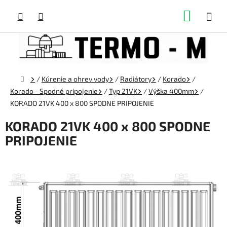
Prejsť
NÁKUP
na
obsah
KOŠÍK
Domov
/
Kúrenie a ohrev vody
/
Radiátory
/
Korado
/
Korado - Spodné pripojenie
/
Typ 21VK
/
Výška 400mm
/
KORADO 21VK 400 x 800 SPODNE PRIPOJENIE
KORADO 21VK 400 x 800 SPODNE
PRIPOJENIE