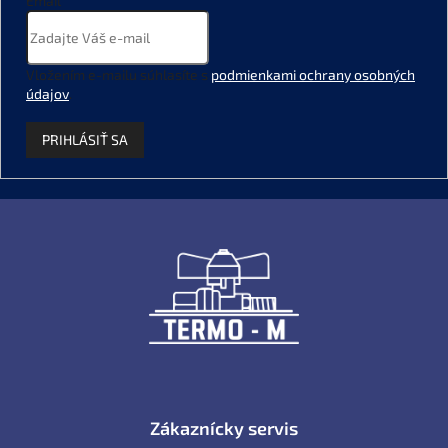
Email
Vložením e-mailu súhlasíte s
podmienkami ochrany osobných
údajov
.
PRIHLÁSIŤ SA
Z
á
p
ä
t
i
e
Zákaznícky servis