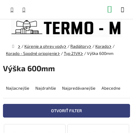
Prejsť
NÁKUP
na
obsah
KOŠÍK
Domov
/
Kúrenie a ohrev vody
/
Radiátory
/
Korado
/
Korado - Spodné pripojenie
/
Typ 21VK
/
Výška 600mm
Výška 600mm
R
a
Najlacnejšie
Najdrahšie
Najpredávanejšie
Abecedne
d
e
n
OTVORIŤ FILTER
i
e
V
p
ý
r