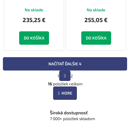
Na sklade
Na sklade
235,25 €
255,05 €
DO KOŠÍKA
DO KOŠÍKA
NAČÍTAŤ ĎALŠIE 4
S
1
2
t
O
r
16
položiek celkom
v
á
l
n
HORE
á
k
d
o
v
a
a
Široká dostupnosť
c
n
7 000+ položiek skladom
i
i
e
e