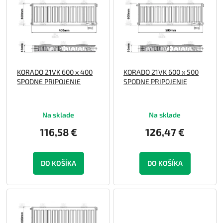
p
o
i
d
s
u
p
k
r
t
o
o
KORADO 21VK 600 x 400
KORADO 21VK 600 x 500
d
v
SPODNE PRIPOJENIE
SPODNE PRIPOJENIE
u
k
t
Na sklade
Na sklade
o
v
116,58 €
126,47 €
DO KOŠÍKA
DO KOŠÍKA