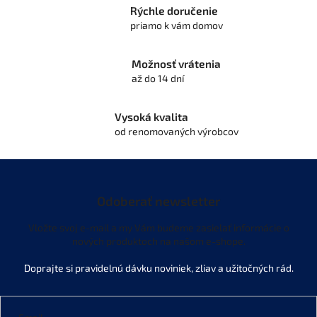
p
Rýchle doručenie
r
priamo k vám domov
v
k
y
Možnosť vrátenia
v
až do 14 dní
ý
p
i
Vysoká kvalita
s
od renomovaných výrobcov
u
Odoberať newsletter
Vložte svoj e-mail a my Vám budeme zasielať informácie o
nových produktoch na našom e-shope.