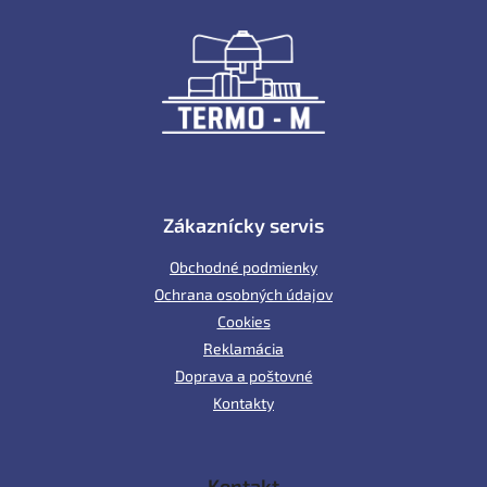
á
p
ä
t
i
e
Zákaznícky servis
Obchodné podmienky
Ochrana osobných údajov
Cookies
Reklamácia
Doprava a poštovné
Kontakty
Kontakt