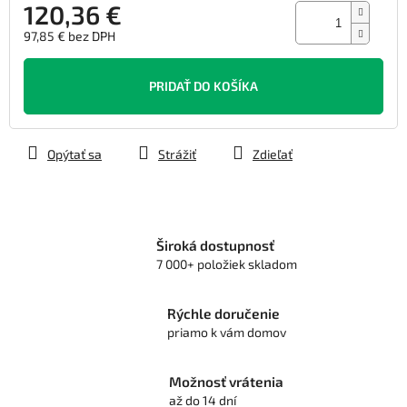
120,36 €
97,85 € bez DPH
Jednotková
cena:
PRIDAŤ DO KOŠÍKA
Opýtať sa
Strážiť
Zdieľať
Široká dostupnosť
7 000+ položiek skladom
Rýchle doručenie
priamo k vám domov
Možnosť vrátenia
až do 14 dní