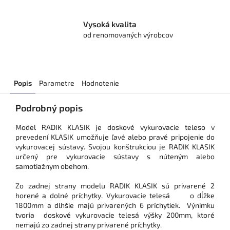
Vysoká kvalita
od renomovaných výrobcov
Popis
Parametre
Hodnotenie
Podrobný popis
Model RADIK KLASIK je doskové vykurovacie teleso v
prevedení KLASIK umožňuje ľavé alebo pravé pripojenie do
vykurovacej sústavy. Svojou konštrukciou je RADIK KLASIK
určený pre vykurovacie sústavy s núteným alebo
samotiažnym obehom.
Zo zadnej strany modelu RADIK KLASIK sú privarené 2
horené a dolné príchytky. Vykurovacie telesá o dĺžke
1800mm a dlhšie majú privarených 6 príchytiek. Výnimku
tvoria doskové vykurovacie telesá výšky 200mm, ktoré
nemajú zo zadnej strany privarené príchytky.