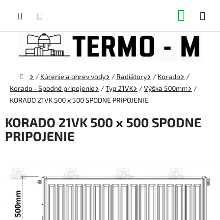
Prejsť
NÁKUP
na
obsah
KOŠÍK
Domov
/
Kúrenie a ohrev vody
/
Radiátory
/
Korado
/
Korado - Spodné pripojenie
/
Typ 21VK
/
Výška 500mm
/
KORADO 21VK 500 x 500 SPODNE PRIPOJENIE
KORADO 21VK 500 x 500 SPODNE
PRIPOJENIE