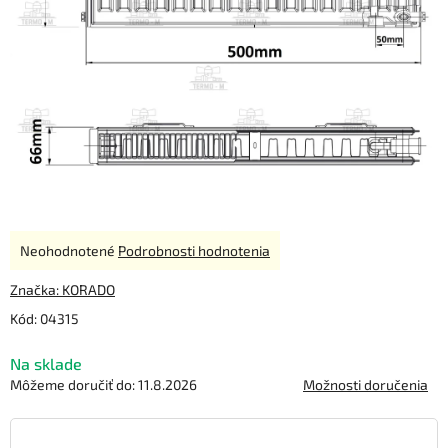
Priemerné
Neohodnotené
Podrobnosti hodnotenia
hodnotenie
produktu
Značka:
KORADO
je
Kód:
04315
0,0
z
Na sklade
5
hviezdičiek.
Môžeme doručiť do:
11.8.2026
Možnosti doručenia