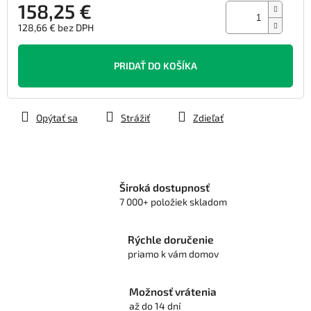
158,25 €
128,66 € bez DPH
Jednotková
cena:
PRIDAŤ DO KOŠÍKA
Opýtať sa
Strážiť
Zdieľať
Široká dostupnosť
7 000+ položiek skladom
Rýchle doručenie
priamo k vám domov
Možnosť vrátenia
až do 14 dní