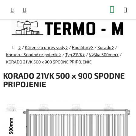
Prejsť
NÁKUP
na
obsah
KOŠÍK
Domov
/
Kúrenie a ohrev vody
/
Radiátory
/
Korado
/
Korado - Spodné pripojenie
/
Typ 21VK
/
Výška 500mm
/
KORADO 21VK 500 x 900 SPODNE PRIPOJENIE
KORADO 21VK 500 x 900 SPODNE
PRIPOJENIE