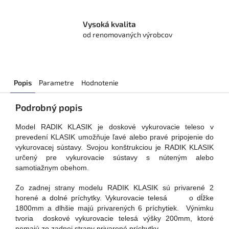
Vysoká kvalita
od renomovaných výrobcov
Popis
Parametre
Hodnotenie
Podrobný popis
Model RADIK KLASIK je doskové vykurovacie teleso v
prevedení KLASIK umožňuje ľavé alebo pravé pripojenie do
vykurovacej sústavy. Svojou konštrukciou je RADIK KLASIK
určený pre vykurovacie sústavy s núteným alebo
samotiažnym obehom.
Zo zadnej strany modelu RADIK KLASIK sú privarené 2
horené a dolné príchytky. Vykurovacie telesá o dĺžke
1800mm a dlhšie majú privarených 6 príchytiek. Výnimku
tvoria doskové vykurovacie telesá výšky 200mm, ktoré
nemajú zo zadnej strany privarené príchytky.