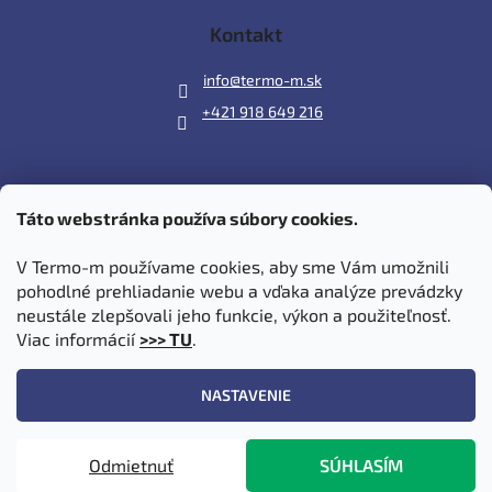
Kontakt
info
@
termo-m.sk
+421 918 649 216
Táto webstránka používa súbory cookies.
Prijímame online platby
V Termo-m používame cookies, aby sme Vám umožnili
pohodlné prehliadanie webu a vďaka analýze prevádzky
neustále zlepšovali jeho funkcie, výkon a použiteľnosť.
Viac informácií
>>> TU
.
Vytvoril Shoptet
|
Upravil Balkys
NASTAVENIE
Copyright 2026
Termo-m.sk
. Všetky práva vyhradené.
Upraviť
Odmietnuť
SÚHLASÍM
nastavenie cookies