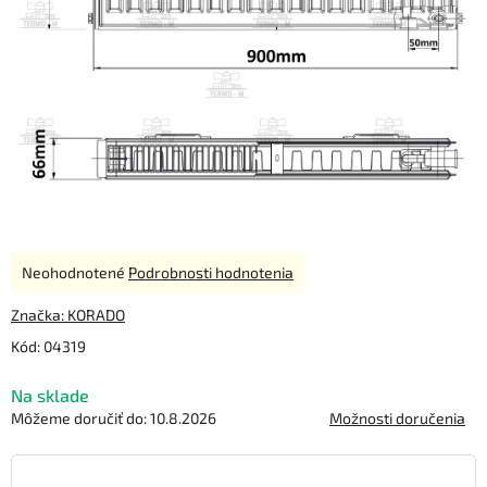
Priemerné
Neohodnotené
Podrobnosti hodnotenia
hodnotenie
produktu
Značka:
KORADO
je
Kód:
04319
0,0
z
Na sklade
5
hviezdičiek.
Môžeme doručiť do:
10.8.2026
Možnosti doručenia