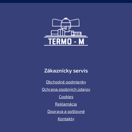
Z
á
p
ä
t
i
e
Zákaznícky servis
Obchodné podmienky
Ochrana osobných údajov
Cookies
Reklamácia
Doprava a poštovné
Kontakty