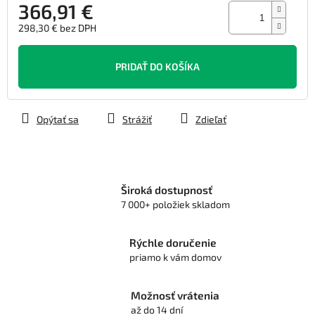
366,91 €
298,30 € bez DPH
Jednotková
cena:
PRIDAŤ DO KOŠÍKA
Opýtať sa
Strážiť
Zdieľať
Široká dostupnosť
7 000+ položiek skladom
Rýchle doručenie
priamo k vám domov
Možnosť vrátenia
až do 14 dní