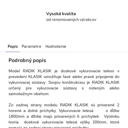
Vysoká kvalita
od renomovaných výrobcov
Popis
Parametre
Hodnotenie
Podrobný popis
Model RADIK KLASIK je doskové vykurovacie teleso v
prevedení KLASIK umožňuje ľavé alebo pravé pripojenie do
vykurovacej sústavy. Svojou konštrukciou je RADIK KLASIK
určený pre vykurovacie sústavy s núteným alebo
samotiažnym obehom.
Zo zadnej strany modelu RADIK KLASIK sú privarené 2
horené a dolné príchytky. Vykurovacie telesá o dĺžke
1800mm a dlhšie majú privarených 6 príchytiek. Výnimku
tvoria doskové vykurovacie telesá výšky 200mm, ktoré
nemajú zo zadnej strany privarené príchytky.