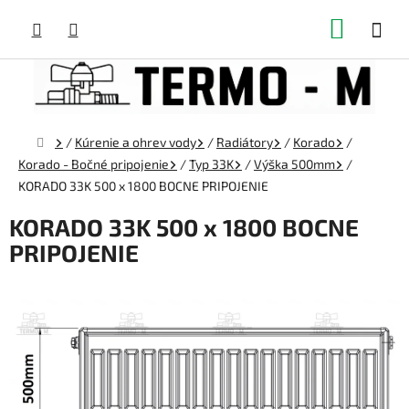
Prejsť
NÁKUP
na
obsah
KOŠÍK
Domov
/
Kúrenie a ohrev vody
/
Radiátory
/
Korado
/
Korado - Bočné pripojenie
/
Typ 33K
/
Výška 500mm
/
KORADO 33K 500 x 1800 BOCNE PRIPOJENIE
KORADO 33K 500 x 1800 BOCNE
PRIPOJENIE