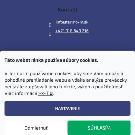
Kontakt
info
@
termo-m.sk
+421 918 649 216
Táto webstránka používa súbory cookies.
Prijímame online platby
V Termo-m používame cookies, aby sme Vám umožnili
pohodlné prehliadanie webu a vďaka analýze prevádzky
neustále zlepšovali jeho funkcie, výkon a použiteľnosť.
Viac informácií
>>> TU
.
Vytvoril Shoptet
|
Upravil Balkys
NASTAVENIE
Copyright 2026
Termo-m.sk
. Všetky práva vyhradené.
Upraviť
Odmietnuť
SÚHLASÍM
nastavenie cookies