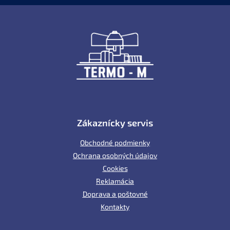
Z
á
p
ä
t
i
e
Zákaznícky servis
Obchodné podmienky
Ochrana osobných údajov
Cookies
Reklamácia
Doprava a poštovné
Kontakty