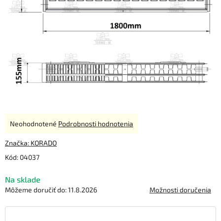
Priemerné
Neohodnotené
Podrobnosti hodnotenia
hodnotenie
produktu
Značka:
KORADO
je
Kód:
04037
0,0
z
Na sklade
5
hviezdičiek.
Môžeme doručiť do:
11.8.2026
Možnosti doručenia