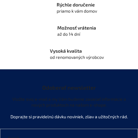
p
Rýchle doručenie
r
priamo k vám domov
v
k
y
Možnosť vrátenia
v
až do 14 dní
ý
p
i
Vysoká kvalita
s
od renomovaných výrobcov
u
Odoberať newsletter
Vložte svoj e-mail a my Vám budeme zasielať informácie o
nových produktoch na našom e-shope.