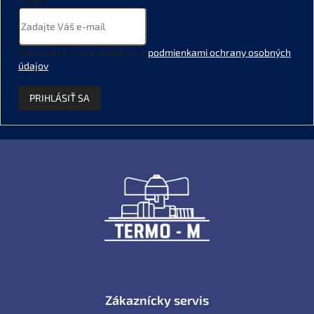
Email
Vložením e-mailu súhlasíte s
podmienkami ochrany osobných
údajov
.
PRIHLÁSIŤ SA
Z
á
p
ä
t
i
e
Zákaznícky servis