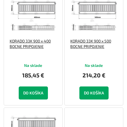
p
o
i
d
s
u
p
k
r
t
o
o
KORADO 33K 900 x 400
KORADO 33K 900 x 500
d
v
BOCNE PRIPOJENIE
BOCNE PRIPOJENIE
u
k
t
Na sklade
Na sklade
o
v
185,45 €
214,20 €
DO KOŠÍKA
DO KOŠÍKA