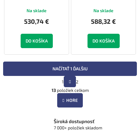
Na sklade
Na sklade
530,74 €
588,32 €
DO KOŠÍKA
DO KOŠÍKA
NAČÍTAŤ 1 ĎALŠIU
S
1
2
t
O
r
13
položiek celkom
v
á
l
n
HORE
á
k
d
o
v
a
a
Široká dostupnosť
c
n
7 000+ položiek skladom
i
i
e
e