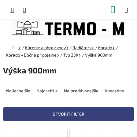
Prejsť
NÁKUP
na
obsah
KOŠÍK
Domov
/
Kúrenie a ohrev vody
/
Radiátory
/
Korado
/
Korado - Bočné pripojenie
/
Typ 33K
/
Výška 900mm
Výška 900mm
R
a
Najlacnejšie
Najdrahšie
Najpredávanejšie
Abecedne
d
e
n
OTVORIŤ FILTER
i
e
V
p
ý
r