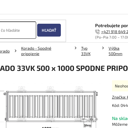
Potrebujete por
HĽADAŤ
+421 918 649 
(Po–Pia 7:00 – 17:0
Korado - Spodné
Typ
Výška
orado
pripojenie
33VK
500mm
ADO 33VK 500 x 1000 SPODNE PRIPO
Prieme
Neoho
hodnot
produk
Značka:
je
Kód:
044
0,0
z
Na skla
5
hviezdi
Môžeme d