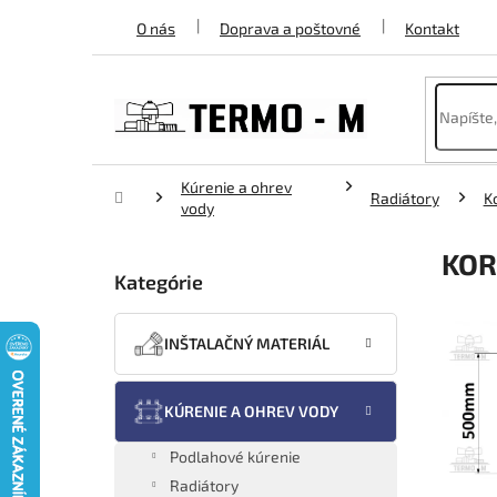
Prejsť
O nás
Doprava a poštovné
Kontakt
na
obsah
Kúrenie a ohrev
Domov
Radiátory
K
vody
B
KOR
o
Kategórie
Preskočiť
č
kategórie
n
ý
INŠTALAČNÝ MATERIÁL
p
a
n
KÚRENIE A OHREV VODY
e
l
Podlahové kúrenie
Radiátory