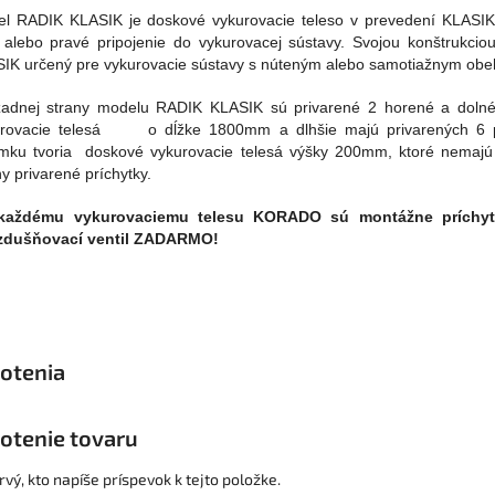
l RADIK KLASIK je doskové vykurovacie teleso v prevedení KLASI
 alebo pravé pripojenie do vykurovacej sústavy. Svojou konštrukcio
IK určený pre vykurovacie sústavy s núteným alebo samotiažnym ob
adnej strany modelu RADIK KLASIK sú privarené 2 horené a dolné 
rovacie telesá o dĺžke 1800mm a dlhšie majú privarených 6 p
mku tvoria doskové vykurovacie telesá výšky 200mm, ktoré nemajú
ny privarené príchytky.
každému vykurovaciemu telesu KORADO sú montážne príchytk
zdušňovací ventil ZADARMO!
otenie tovaru
vý, kto napíše príspevok k tejto položke.