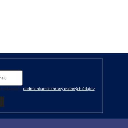
u súhlasíte s
podmienkami ochrany osobných údajov
.