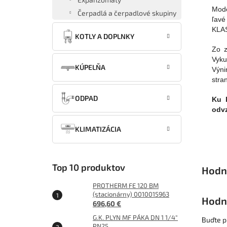
Mode
Čerpadlá a čerpadlové skupiny
ľavé
KLAS
KOTLY A DOPLNKY
Zo z
Vyku
KÚPELŇA
Výni
stra
ODPAD
Ku 
odv
KLIMATIZÁCIA
Top 10 produktov
PROTHERM FE 120 BM
(stacionárny) 0010015963
Hodn
696,60 €
G.K. PLYN MF PÁKA DN 1 1/4"
Buďte pr
PN25