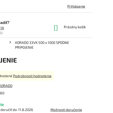
Prihlásenie
adiť?
NÁKUPNÝ
Prázdny košík
216
KOŠÍK
0)
KORADO 33VK 500 x 1000 SPODNE
PRIPOJENIE
JENIE
rné
dnotené
Podrobnosti hodnotenia
enie
tu
KORADO
80
de
čiek.
oručiť do:
11.8.2026
Možnosti doručenia