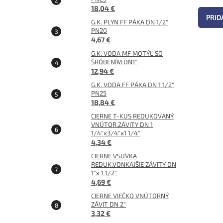
18,04 €
PRID
G.K. PLYN FF PÁKA DN 1/2"
PN20
4,67 €
G.K. VODA MF MOTÝĽ SO
ŠRÓBENÍM DN1"
12,94 €
G.K. VODA FF PÁKA DN 1 1/2"
PN25
18,84 €
CIERNE T-KUS REDUKOVANÝ
VNÚTOR.ZÁVITY DN 1
1/4"x3/4"x1 1/4"
4,34 €
CIERNE VSUVKA
REDUK.VONKAJŠIE ZÁVITY DN
1"x 1 1/2"
4,69 €
CIERNE VIEČKO VNÚTORNÝ
ZÁVIT DN 2"
3,32 €