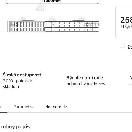
26
218,4
Jedno
cena:
Op
Široká dostupnosť
Rýchle doručenie
M
7 000+ položiek
priamo k vám domov
a
skladom
s
Parametre
Hodnotenie
robný popis