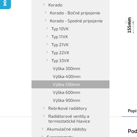
Korado
Korado - Bočné pripojenie
Korado - Spodné pripojenie
Typ 10VK
Typ 11VK
Typ 21VK
Typ 22VK
Typ 33VK
Výška 300mm
Výška 400mm
Výška 500mm
Výška 600mm
Výška 900mm
Rebríkové radiátory
Popi
Radiátorové ventily a
termostatické hlavice
Akumulačné nádoby
Pod
Expanzomaty