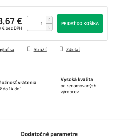
8,67 €
PRIDAŤ DO KOŠÍKA
3 € bez DPH
tková
ýtať sa
Strážiť
Zdieľať
Vysoká kvalita
ožnosť vrátenia
od renomovaných
ž do 14 dní
výrobcov
Dodatočné parametre