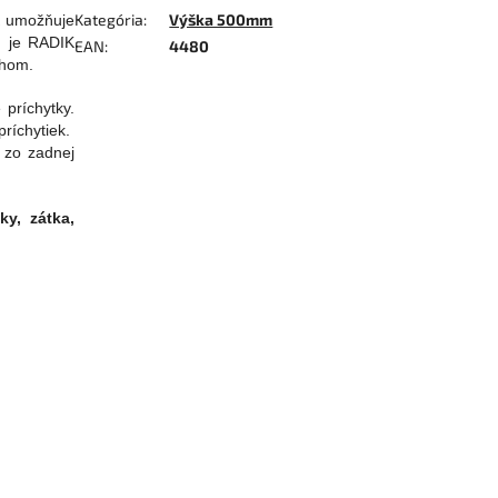
Kategória
:
Výška 500mm
K umožňuje
u je RADIK
EAN
:
4480
ehom.
príchytky.
ríchytiek.
 zo zadnej
y, zátka,