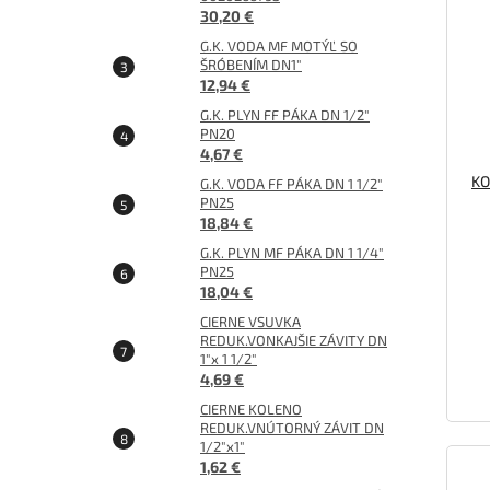
30,20 €
G.K. VODA MF MOTÝĽ SO
ŠRÓBENÍM DN1"
12,94 €
G.K. PLYN FF PÁKA DN 1/2"
PN20
4,67 €
KO
G.K. VODA FF PÁKA DN 1 1/2"
PN25
18,84 €
G.K. PLYN MF PÁKA DN 1 1/4"
PN25
18,04 €
CIERNE VSUVKA
REDUK.VONKAJŠIE ZÁVITY DN
1"x 1 1/2"
4,69 €
CIERNE KOLENO
REDUK.VNÚTORNÝ ZÁVIT DN
1/2"x1"
1,62 €