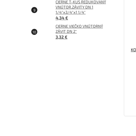
CIERNE T-KUS REDUKOVANÝ
VNÚTOR.ZÁVITY DN 1
1/4"x3/4"x1 1/4"
4,34 €
CIERNE VIEČKO VNÚTORNÝ
ZÁVIT DN 2"
3,32 €
KO