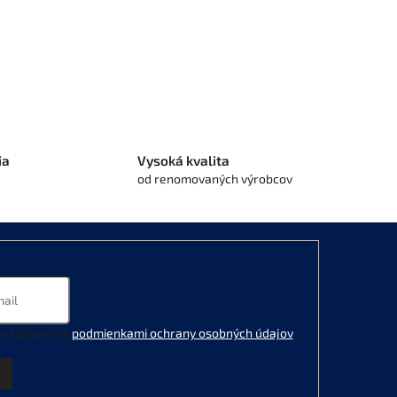
ia
Vysoká kvalita
od renomovaných výrobcov
u súhlasíte s
podmienkami ochrany osobných údajov
.