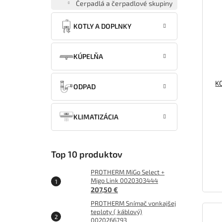
Čerpadlá a čerpadlové skupiny
KOTLY A DOPLNKY
KÚPELŇA
K
ODPAD
KLIMATIZÁCIA
Top 10 produktov
PROTHERM MiGo Select +
Migo Link 0020303444
207,50 €
PROTHERM Snímač vonkajšej
teploty ( káblový)
0020266793