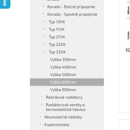
p
o
Korado - Bočné pripojenie
i
d
Korado - Spodné pripojenie
s
u
p
k
Typ 10VK
r
t
Typ 11VK
o
o
Typ 21VK
d
v
Typ 22VK
u
K
Typ 33VK
k
t
Výška 300mm
o
Výška 400mm
v
Výška 500mm
Výška 600mm
Výška 900mm
Rebríkové radiátory
Radiátorové ventily a
termostatické hlavice
Akumulačné nádoby
Expanzomaty