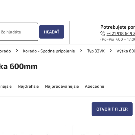
Potrebujete por
HĽADAŤ
+421 918 649 
(Po–Pia 7:00 – 17:0
orado
Korado - Spodné pripojenie
Typ 33VK
Výška 6
ka 600mm
nejšie
Najdrahšie
Najpredávanejšie
Abecedne
OTVORIŤ FILTER