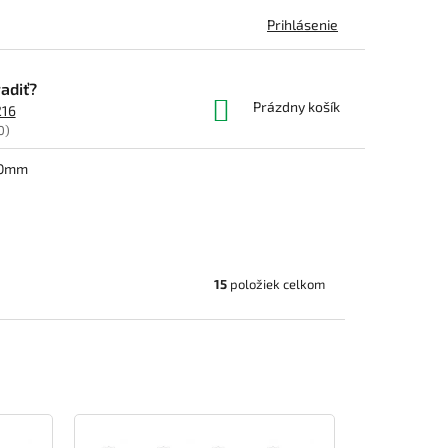
Prihlásenie
adiť?
NÁKUPNÝ
Prázdny košík
216
KOŠÍK
0)
00mm
15
položiek celkom