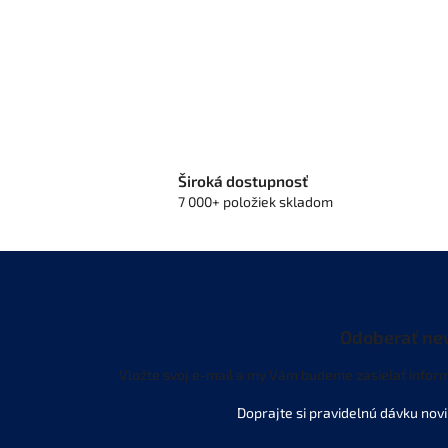
Široká dostupnosť
7 000+ položiek skladom
Odoberať ne
Vložte svoj e-mail a my Vám budeme zasielať infor