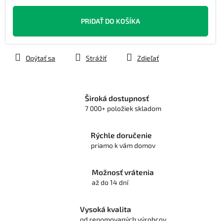
Jednotková
cena:
PRIDAŤ DO KOŠÍKA
Opýtať sa
Strážiť
Zdieľať
Široká dostupnosť
7 000+ položiek skladom
Rýchle doručenie
priamo k vám domov
Možnosť vrátenia
až do 14 dní
Vysoká kvalita
od renomovaných výrobcov