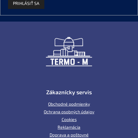
PRIHLÁSIŤ SA
Z
á
p
ä
t
i
e
Zákaznícky servis
Obchodné podmienky
Ochrana osobných údajov
Cookies
Reklamácia
Doprava a poštovné