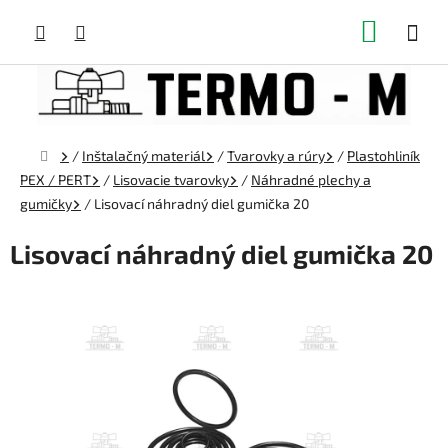
Prejsť
NÁKUP
na
obsah
KOŠÍK
Domov
/
Inštalačný materiál
/
Tvarovky a rúry
/
Plastohliník
PEX / PERT
/
Lisovacie tvarovky
/
Náhradné plechy a
gumičky
/
Lisovací náhradný diel gumička 20
Lisovací náhradný diel gumička 20