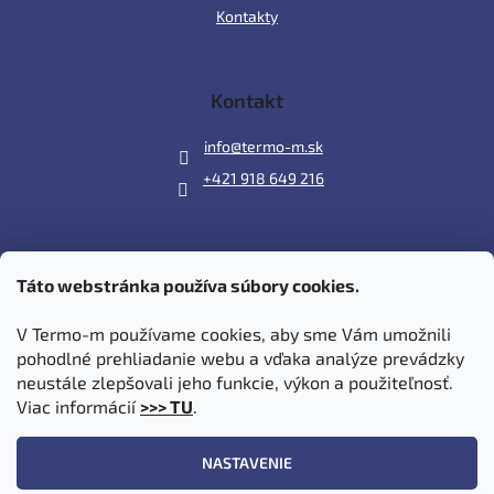
Kontakty
Kontakt
info
@
termo-m.sk
+421 918 649 216
Táto webstránka používa súbory cookies.
Prijímame online platby
V Termo-m používame cookies, aby sme Vám umožnili
pohodlné prehliadanie webu a vďaka analýze prevádzky
neustále zlepšovali jeho funkcie, výkon a použiteľnosť.
Viac informácií
>>> TU
.
Vytvoril Shoptet
|
Upravil Balkys
NASTAVENIE