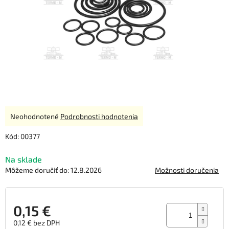
Priemerné
Neohodnotené
Podrobnosti hodnotenia
hodnotenie
produktu
Kód:
00377
je
0,0
Na sklade
z
Môžeme doručiť do:
12.8.2026
Možnosti doručenia
5
hviezdičiek.
0,15 €
0,12 € bez DPH