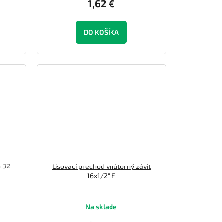
1,62 €
DO KOŠÍKA
h 32
Lisovací prechod vnútorný závit
16x1/2" F
Na sklade