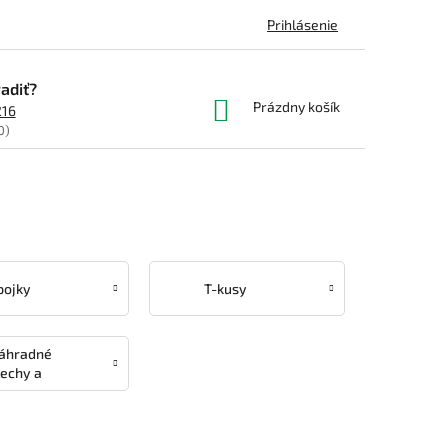
Prihlásenie
adiť?
NÁKUPNÝ
Prázdny košík
216
KOŠÍK
0)
pojky
T-kusy
áhradné
lechy a
umičky