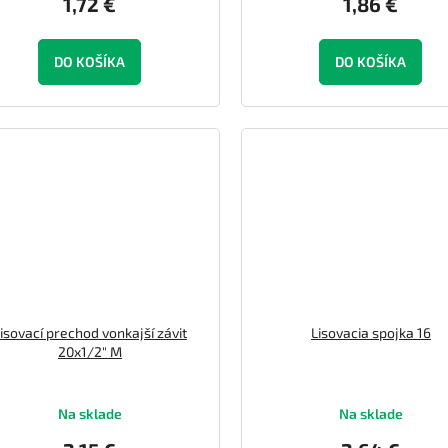
1,72 €
1,86 €
DO KOŠÍKA
DO KOŠÍKA
isovací prechod vonkajší závit
Lisovacia spojka 16
20x1/2" M
Na sklade
Na sklade