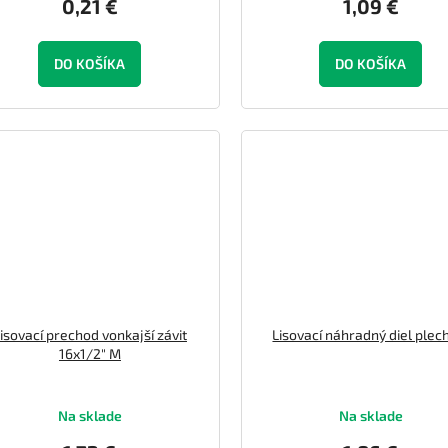
0,21 €
1,09 €
DO KOŠÍKA
DO KOŠÍKA
isovací prechod vonkajší závit
Lisovací náhradný diel plec
16x1/2" M
Na sklade
Na sklade