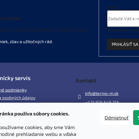
y
v
Email
ý
wsletter
p
i
mácie o nových produktoch na našom e-shope.
s
Vložením e-mail
u
PRIHLÁSIŤ SA
nícky servis
Kontakt
né podmienky
info
@
termo-m.sk
 osobných údajov
+421 918 649 216
ránka používa súbory cookies.
ácia
Odmietnuť
 a poštovné
používame cookies, aby sme Vám
y
hodlné prehliadanie webu a vďaka