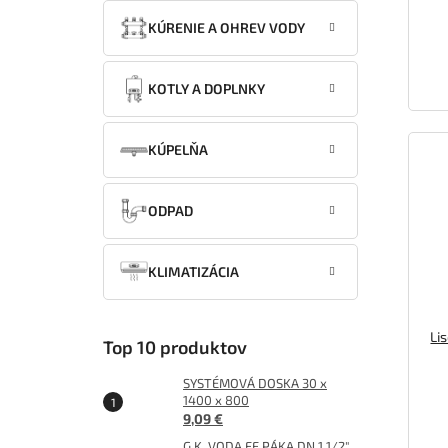
KÚRENIE A OHREV VODY
KOTLY A DOPLNKY
KÚPELŇA
ODPAD
KLIMATIZÁCIA
Li
Top 10 produktov
SYSTÉMOVÁ DOSKA 30 x
1400 x 800
9,09 €
G.K. VODA FF PÁKA DN 1 1/2"