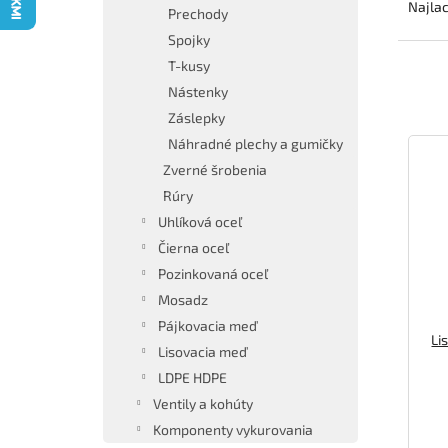
a
Najlac
Prechody
d
Spojky
e
T-kusy
n
i
Nástenky
e
Záslepky
V
p
Náhradné plechy a gumičky
ý
r
Zverné šrobenia
p
o
Rúry
i
d
s
u
Uhlíková oceľ
p
k
Čierna oceľ
r
t
Pozinkovaná oceľ
o
o
Mosadz
d
v
Pájkovacia meď
u
Li
k
Lisovacia meď
t
LDPE HDPE
o
Ventily a kohúty
v
Komponenty vykurovania