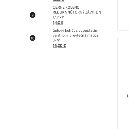
CIERNE KOLENO
REDUK.VNÚTORNÝ ZÁVIT DN
1/2"x1"
1,62 €
Guľový kohút s vypúšťacím
ventilom, prevlečná matica
3/4"
16,20 €
L