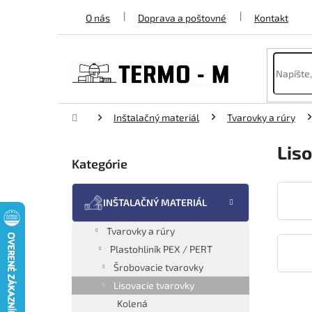
Prejsť
O nás
Doprava a poštovné
Kontakt
na
obsah
Domov
Inštalačný materiál
Tvarovky a rúry
B
Lis
o
Kategórie
Preskočiť
č
kategórie
n
ý
INŠTALAČNÝ MATERIÁL
p
a
Tvarovky a rúry
n
Plastohliník PEX / PERT
e
Šrobovacie tvarovky
l
Lisovacie tvarovky
R
Kolená