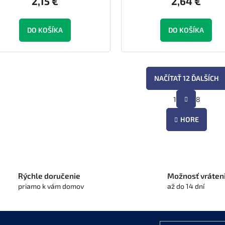
2,15 €
2,64 €
DO KOŠÍKA
DO KOŠÍKA
NAČÍTAŤ 12 ĎALŠÍCH
S
1
8
O
t
r
v
á
HORE
l
n
á
k
d
o
a
v
c
a
i
n
Rýchle doručenie
Možnosť vráten
e
i
priamo k vám domov
až do 14 dní
e
p
r
v
k