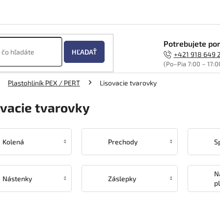
Potrebujete por
HĽADAŤ
+421 918 649 
(Po–Pia 7:00 – 17:0
Plastohliník PEX / PERT
Lisovacie tvarovky
ovacie tvarovky
Kolená
Prechody
S
N
Nástenky
Záslepky
p
g