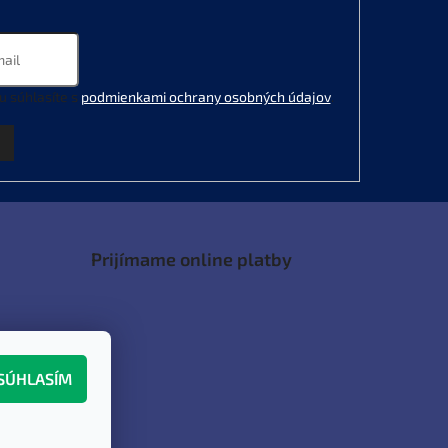
u súhlasíte s
podmienkami ochrany osobných údajov
.
Prijímame online platby
SÚHLASÍM