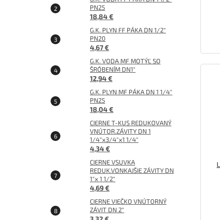
PN25
18,84 €
G.K. PLYN FF PÁKA DN 1/2"
PN20
4,67 €
G.K. VODA MF MOTÝĽ SO
ŠRÓBENÍM DN1"
12,94 €
G.K. PLYN MF PÁKA DN 1 1/4"
PN25
18,04 €
CIERNE T-KUS REDUKOVANÝ
VNÚTOR.ZÁVITY DN 1
1/4"x3/4"x1 1/4"
4,34 €
CIERNE VSUVKA
L
REDUK.VONKAJŠIE ZÁVITY DN
1"x 1 1/2"
4,69 €
CIERNE VIEČKO VNÚTORNÝ
ZÁVIT DN 2"
3,32 €