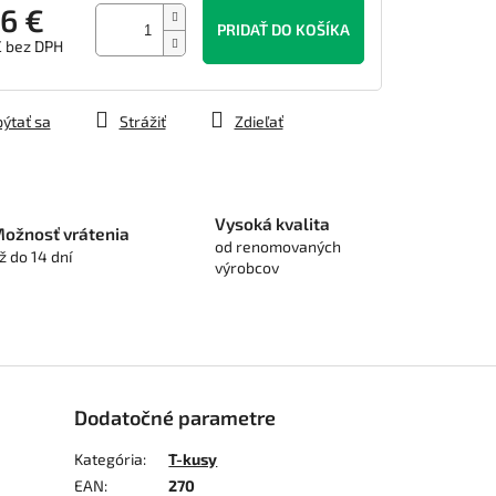
6 €
PRIDAŤ DO KOŠÍKA
€ bez DPH
tková
ýtať sa
Strážiť
Zdieľať
Vysoká kvalita
ožnosť vrátenia
od renomovaných
ž do 14 dní
výrobcov
Dodatočné parametre
Kategória
:
T-kusy
EAN
:
270