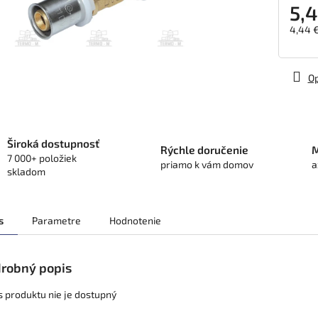
5,4
4,44 
Jedno
cena:
Op
Široká dostupnosť
Rýchle doručenie
M
7 000+ položiek
priamo k vám domov
a
skladom
s
Parametre
Hodnotenie
robný popis
s produktu nie je dostupný