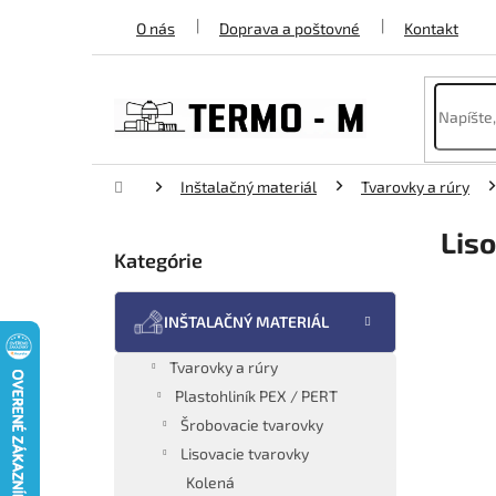
Prejsť
O nás
Doprava a poštovné
Kontakt
na
obsah
Domov
Inštalačný materiál
Tvarovky a rúry
B
Liso
o
Kategórie
Preskočiť
č
kategórie
n
ý
INŠTALAČNÝ MATERIÁL
p
a
Tvarovky a rúry
n
Plastohliník PEX / PERT
e
Šrobovacie tvarovky
l
Lisovacie tvarovky
Kolená