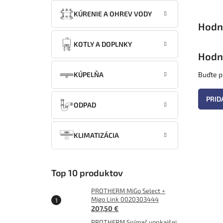
KÚRENIE A OHREV VODY
KOTLY A DOPLNKY
Hodn
KÚPELŇA
Buďte pr
PRID
ODPAD
KLIMATIZÁCIA
Top 10 produktov
PROTHERM MiGo Select +
Migo Link 0020303444
207,50 €
PROTHERM Snímač vonkajšej