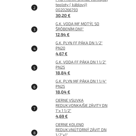
teploty ( káblový)
0020266793
30,20 €
G.K. VODA MF MOTÝĽ SO
ŠRÓBENÍM DN1"
12,94 €
G.K. PLYN FF PÁKA DN 1/2"
PN20
4,67 €
G.K. VODA FF PÁKA DN 1 1/2"
PN25
18,84 €
G.K. PLYN MF PÁKA DN 1 1/4"
PN25
18,04 €
CIERNE VSUVKA
REDUK.VONKAJŠIE ZÁVITY DN
1"x 1 1/2"
4,69 €
CIERNE KOLENO
REDUK.VNÚTORNÝ ZÁVIT DN
1/2"x1"