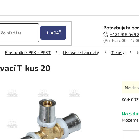
Potrebujete por
HĽADAŤ
+421 918 649 
(Po–Pia 7:00 – 17:0
Plastohliník PEX / PERT
Lisovacie tvarovky
T-kusy
L
vací T-kus 20
Prieme
Neoho
hodnot
produk
Kód:
002
je
0,0
Na skla
z
Môžeme d
5
hviezdi