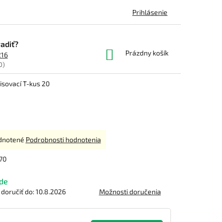
Prihlásenie
adiť?
NÁKUPNÝ
Prázdny košík
216
KOŠÍK
0)
isovací T-kus 20
rné
dnotené
Podrobnosti hodnotenia
enie
tu
70
de
oručiť do:
10.8.2026
Možnosti doručenia
čiek.