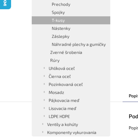
Prechody
Spojky
T-kusy
Nástenky
Záslepky
Náhradné plechy a gumičky
Zverné šrobenia
Rúry
Uhlíková oceľ
Čierna oceľ
Pozinkovaná oceľ
Mosadz
Popi
Pájkovacia meď
Lisovacia meď
Pod
LDPE HDPE
Ventily a kohúty
Popi
Komponenty vykurovania